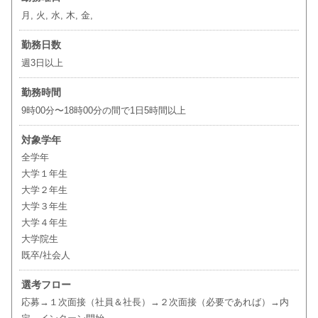
月, 火, 水, 木, 金,
勤務日数
週3日以上
勤務時間
9時00分〜18時00分の間で1日5時間以上
対象学年
全学年
大学１年生
大学２年生
大学３年生
大学４年生
大学院生
既卒/社会人
選考フロー
応募→１次面接（社員＆社長）→２次面接（必要であれば）→内