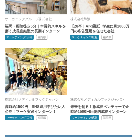
オーガニックグループ株式会社
株式会社和漢
福岡・薬院徒歩5分｜本質的スキルを
【28卒｜AI×通販】学生に月1000万
磨く成長直結型の長期インターン
円の広告運用を任せた会社
マーケティング/広報
福岡県
マーケティング/広報
福岡県
株式会社メディカルブックジャパン
株式会社メディカルブックジャパン
高時給1500円！SNS運用学びたい人
未来を創る！急成長ベンチャーで企
必見！マーケ実践インターン！
時給1500円圧倒的成長インターン
マーケティング/広報
福岡県
マーケティング/広報
福岡県