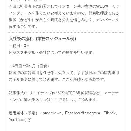
今回は社長直下の部署としてインターン生が主体のWEBマーケテ
ィングチームを作りたいと考えていますので、代表取締役である
廉屋（かどや）が自らの時間と労力を惜しみなく、メンバーに投
資する予定です。
入社後の流れ（業務スケジュール例）
・初日～3日
ビジネスモデル・会社についての座学を行います。
・4日目〜3ヶ月（目安）
韓国での広告運用を任せるに先立って、まずは日本での広告運用
スキルを身に着けて頂きます。ここが基礎となる為です。
記事作成/クリエイティブ作成/広告運用/数値管理など、マーケテ
ィングに関わるスキルはここで身につけて頂きます。
運用媒体（予定）：smartnews、Facebook/Instagram、Tik tok、
YouTubeなど