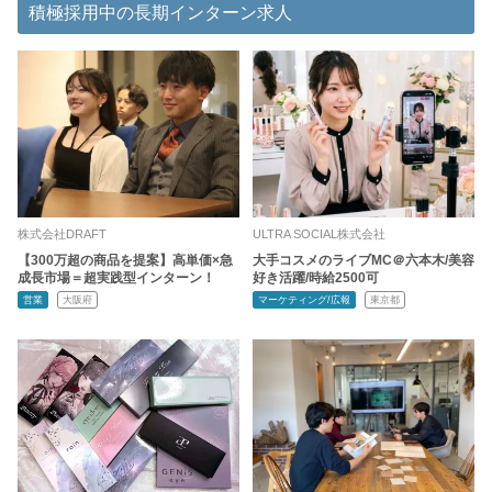
積極採用中の長期インターン求人
株式会社DRAFT
ULTRA SOCIAL株式会社
【300万超の商品を提案】高単価×急
大手コスメのライブMC＠六本木/美容
成長市場＝超実践型インターン！
好き活躍/時給2500可
営業
大阪府
マーケティング/広報
東京都