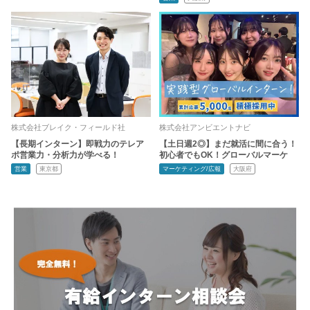
株式会社ブレイク・フィールド社
株式会社アンビエントナビ
【長期インターン】即戦力のテレア
【土日週2◎】まだ就活に間に合う！
ポ営業力・分析力が学べる！
初心者でもOK！グローバルマーケ
営業
東京都
マーケティング/広報
大阪府