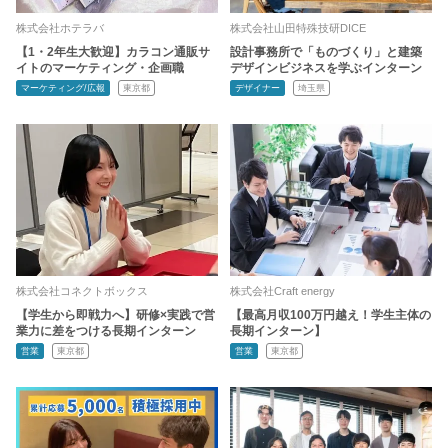
株式会社ホテラバ
株式会社山田特殊技研DICE
【1・2年生大歓迎】カラコン通販サ
設計事務所で「ものづくり」と建築
イトのマーケティング・企画職
デザインビジネスを学ぶインターン
マーケティング/広報
東京都
デザイナー
埼玉県
株式会社コネクトボックス
株式会社Craft energy
【学生から即戦力へ】研修×実践で営
【最高月収100万円越え！学生主体の
業力に差をつける長期インターン
長期インターン】
営業
東京都
営業
東京都