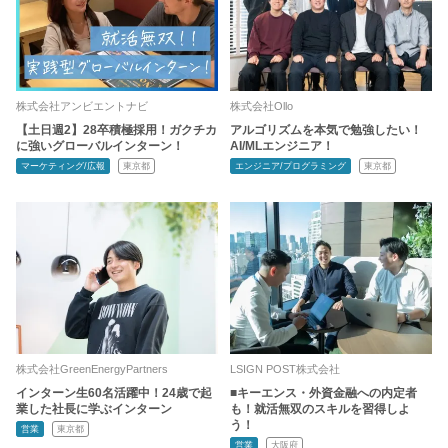
株式会社アンビエントナビ
株式会社Ollo
【土日週2】28卒積極採用！ガクチカ
アルゴリズムを本気で勉強したい！
に強いグローバルインターン！
AI/MLエンジニア！
マーケティング/広報
東京都
エンジニア/プログラミング
東京都
株式会社GreenEnergyPartners
LSIGN POST株式会社
インターン生60名活躍中！24歳で起
■キーエンス・外資金融への内定者
業した社長に学ぶインターン
も！就活無双のスキルを習得しよ
う！
営業
東京都
営業
大阪府