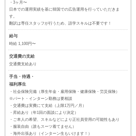
・3ヶ月〜
日本での運用実績を基に韓国での広告運用を行っていただきま
す。
翻訳は専任スタッフが行うため、語学スキルは不要です！
給与
時給 1,100円〜
交通費の支給
交通費支給あり
手当・待遇・
福利厚生
・社会保険完備（厚生年金・雇用保険・健康保険・労災保険）
※パート・インターン勤務は要相談
・交通費は実費にて支給（上限1万円／月）
・昇給あり（年1回の面談により決定）
・ご本人の希望、スキルなどにより正社員登用の可能性もあり
・服装自由（誰もスーツ着てません）
・海外出張あり（インターン生もいけます！）