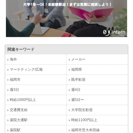
関連キーワード
海外
メーカー
マーケティング/広報
福岡県
福岡市
既卒歓迎
週3日
週4日
時給1000円以上
週5日〜
交通費支給
大学院生歓迎
薬院大通駅
時給1100円以上
薬院駅
福岡市営大牟田線