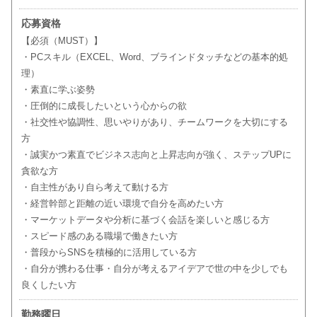
応募資格
【必須（MUST）】
・PCスキル（EXCEL、Word、ブラインドタッチなどの基本的処
理）
・素直に学ぶ姿勢
・圧倒的に成長したいという心からの欲
・社交性や協調性、思いやりがあり、チームワークを大切にする
方
・誠実かつ素直でビジネス志向と上昇志向が強く、ステップUPに
貪欲な方
・自主性があり自ら考えて動ける方
・経営幹部と距離の近い環境で自分を高めたい方
・マーケットデータや分析に基づく会話を楽しいと感じる方
・スピード感のある職場で働きたい方
・普段からSNSを積極的に活用している方
・自分が携わる仕事・自分が考えるアイデアで世の中を少しでも
良くしたい方
勤務曜日