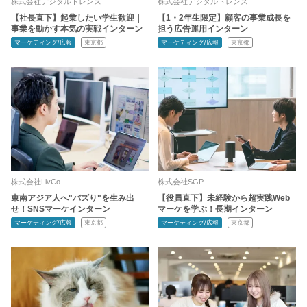
株式会社デジタルトレンズ
株式会社デジタルトレンズ
【社長直下】起業したい学生歓迎｜
【1・2年生限定】顧客の事業成長を
事業を動かす本気の実戦インターン
担う広告運用インターン
マーケティング/広報
東京都
マーケティング/広報
東京都
株式会社LivCo
株式会社SGP
東南アジア人へ"バズり"を生み出
【役員直下】未経験から超実践Web
せ！SNSマーケインターン
マーケを学ぶ！長期インターン
マーケティング/広報
東京都
マーケティング/広報
東京都