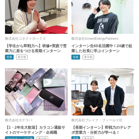
株式会社コネクトボックス
株式会社GreenEnergyPartners
【学生から即戦力へ】研修×実践で営
インターン生60名活躍中！24歳で起
業力に差をつける長期インターン
業した社長に学ぶインターン
営業
東京都
営業
東京都
株式会社ホテラバ
株式会社ブレイク・フィールド社
【1・2年生大歓迎】カラコン通販サ
【長期インターン】即戦力のテレア
イトのマーケティング・企画職
ポ営業力・分析力が学べる！
マーケティング/広報
東京都
営業
東京都