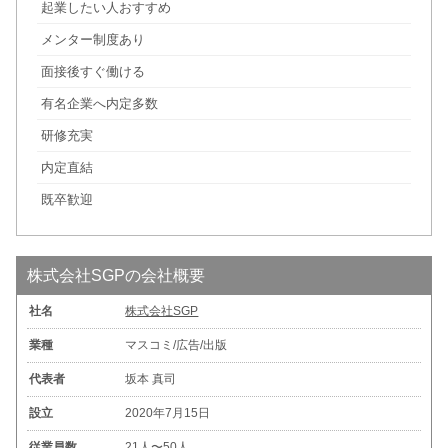
起業したい人おすすめ
メンター制度あり
面接後すぐ働ける
有名企業へ内定多数
研修充実
内定直結
既卒歓迎
株式会社SGPの会社概要
社名
株式会社SGP
業種
マスコミ/広告/出版
代表者
坂本 真司
設立
2020年7月15日
従業員数
21人〜50人