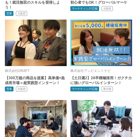
も！就活無双のスキルを習得しよ
初心者でもOK！グローバルマーケ
う！
マーケティング/広報
大阪府
営業
大阪府
株式会社DRAFT
株式会社アンビエントナビ
【300万超の商品を提案】高単価×急
【土日週2】28卒積極採用！ガクチカ
成長市場＝超実践型インターン！
に強いグローバルインターン！
営業
大阪府
マーケティング/広報
東京都