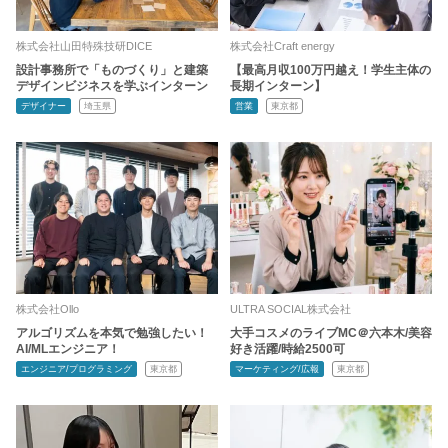
株式会社山田特殊技研DICE
株式会社Craft energy
設計事務所で「ものづくり」と建築
【最高月収100万円越え！学生主体の
デザインビジネスを学ぶインターン
長期インターン】
デザイナー
埼玉県
営業
東京都
株式会社Ollo
ULTRA SOCIAL株式会社
アルゴリズムを本気で勉強したい！
大手コスメのライブMC＠六本木/美容
AI/MLエンジニア！
好き活躍/時給2500可
エンジニア/プログラミング
東京都
マーケティング/広報
東京都