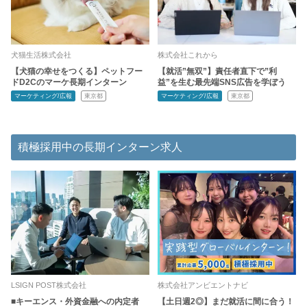
犬猫生活株式会社
株式会社これから
【犬猫の幸せをつくる】ペットフー
【就活”無双”】責任者直下で”利
ドD2Cのマーケ長期インターン
益”を生む最先端SNS広告を学ぼう
マーケティング/広報
東京都
マーケティング/広報
東京都
積極採用中の長期インターン求人
LSIGN POST株式会社
株式会社アンビエントナビ
■キーエンス・外資金融への内定者
【土日週2◎】まだ就活に間に合う！