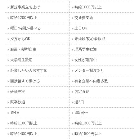
新規事業立ち上げ
時給1000円以上
時給1200円以上
交通費支給
曜日/時間が選べる
土日OK
夕方からOK
未経験/初心者歓迎
服装・髪型自由
理系学生歓迎
大学院生歓迎
女性が活躍中
起業したい人おすすめ
メンター制度あり
面接後すぐ働ける
有名企業へ内定多数
研修充実
内定直結
既卒歓迎
週3日
週4日
週5日〜
時給1100円以上
時給1300円以上
時給1400円以上
時給1500円以上