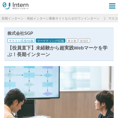
長期インターン・有給インターン募集サイトならゼロワンインターン
マスコ
株式会社SGP
マスコミ/広告/出版
マーケティング/広報
東京都
新宿区
【役員直下】未経験から超実践Webマーケを学
ぶ！長期インターン