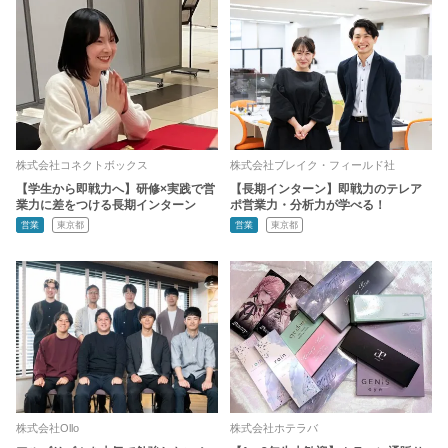
株式会社コネクトボックス
株式会社ブレイク・フィールド社
【学生から即戦力へ】研修×実践で営
【長期インターン】即戦力のテレア
業力に差をつける長期インターン
ポ営業力・分析力が学べる！
営業
東京都
営業
東京都
株式会社Ollo
株式会社ホテラバ