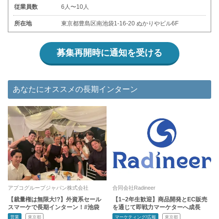
従業員数
6人〜10人
所在地
東京都豊島区南池袋1-16-20 ぬかりやビル6F
募集再開時に通知を受ける
あなたにオススメの長期インターン
アプコグループジャパン株式会社
合同会社Radineer
【裁量権は無限大!?】外資系セール
【1~2年生歓迎】商品開発とEC販売
スマーケで長期インターン！#池袋
を通じて即戦力マーケターへ成長
営業
東京都
マーケティング/広報
東京都