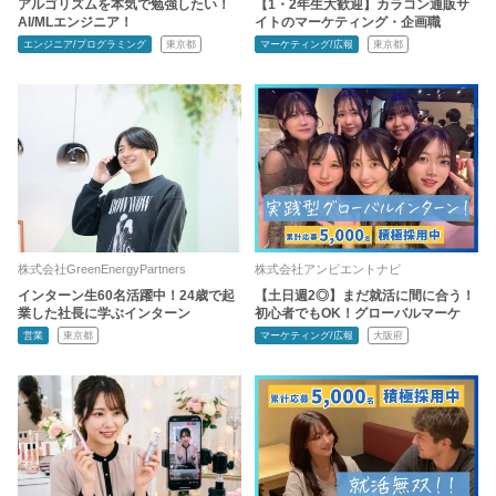
アルゴリズムを本気で勉強したい！
【1・2年生大歓迎】カラコン通販サ
AI/MLエンジニア！
イトのマーケティング・企画職
エンジニア/プログラミング
東京都
マーケティング/広報
東京都
株式会社GreenEnergyPartners
株式会社アンビエントナビ
インターン生60名活躍中！24歳で起
【土日週2◎】まだ就活に間に合う！
業した社長に学ぶインターン
初心者でもOK！グローバルマーケ
営業
東京都
マーケティング/広報
大阪府