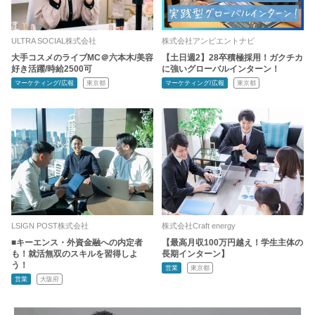
ULTRA SOCIAL株式会社
株式会社アンビエントナビ
大手コスメのライブMC＠六本木/美容
【土日週2】28卒積極採用！ガクチカ
好き活躍/時給2500可
に強いグローバルインターン！
マーケティング/広報
東京都
マーケティング/広報
東京都
LSIGN POST株式会社
株式会社Craft energy
■キーエンス・外資金融への内定者
【最高月収100万円越え！学生主体の
も！就活無双のスキルを習得しよ
長期インターン】
う！
営業
東京都
営業
大阪府