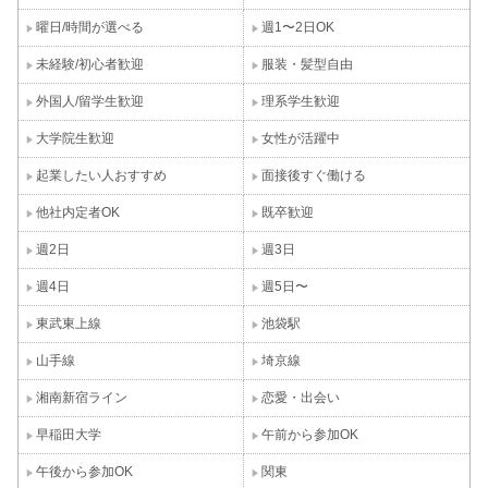
曜日/時間が選べる
週1〜2日OK
未経験/初心者歓迎
服装・髪型自由
外国人/留学生歓迎
理系学生歓迎
大学院生歓迎
女性が活躍中
起業したい人おすすめ
面接後すぐ働ける
他社内定者OK
既卒歓迎
週2日
週3日
週4日
週5日〜
東武東上線
池袋駅
山手線
埼京線
湘南新宿ライン
恋愛・出会い
早稲田大学
午前から参加OK
午後から参加OK
関東