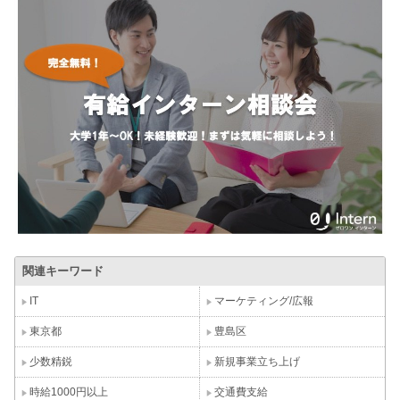
関連キーワード
IT
マーケティング/広報
東京都
豊島区
少数精鋭
新規事業立ち上げ
時給1000円以上
交通費支給