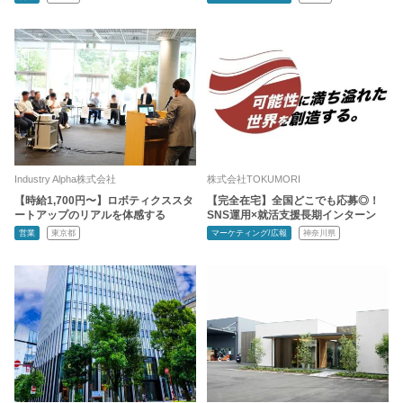
Industry Alpha株式会社
株式会社TOKUMORI
【時給1,700円〜】ロボティクススタ
【完全在宅】全国どこでも応募◎！
ートアップのリアルを体感する
SNS運用×就活支援長期インターン
営業
東京都
マーケティング/広報
神奈川県