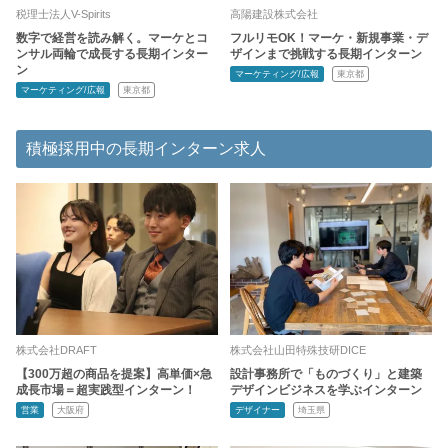
税理士法人V-Spirits
高陽建設株式会社
数字で経営を読み解く。マーケとコ
フルリモOK！マーケ・新規事業・デ
ンサル両輪で成長する長期インター
ザインまで挑戦する長期インターン
ン
マーケティング/広報
東京都
マーケティング/広報
東京都
積極採用中の長期インターン求人
株式会社DRAFT
株式会社山田特殊技研DICE
【300万超の商品を提案】高単価×急
設計事務所で「ものづくり」と建築
成長市場＝超実践型インターン！
デザインビジネスを学ぶインターン
営業
大阪府
デザイナー
埼玉県