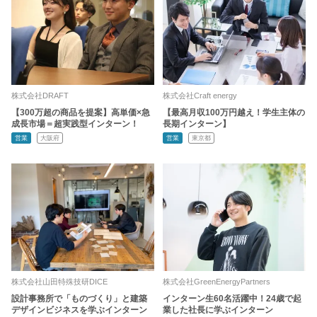
株式会社DRAFT
株式会社Craft energy
【300万超の商品を提案】高単価×急
【最高月収100万円越え！学生主体の
成長市場＝超実践型インターン！
長期インターン】
営業
大阪府
営業
東京都
株式会社山田特殊技研DICE
株式会社GreenEnergyPartners
設計事務所で「ものづくり」と建築
インターン生60名活躍中！24歳で起
デザインビジネスを学ぶインターン
業した社長に学ぶインターン