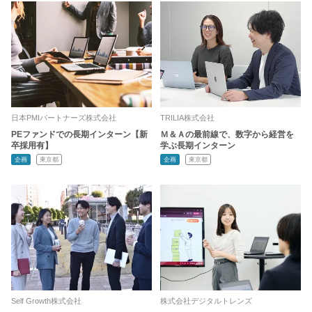
日本PMIパートナーズ株式会社
TRILIA株式会社
PEファンドでの長期インターン【新
Ｍ＆Ａの最前線で、数字から経営を
卒採用有】
学ぶ長期インターン
企画
東京都
企画
東京都
Self Growth株式会社
株式会社デジタルトレンズ