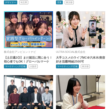
デザイナー
埼玉県
営業
東京都
株式会社アンビエントナビ
ULTRA SOCIAL株式会社
【土日週2◎】まだ就活に間に合う！
大手コスメのライブMC＠六本木/美容
初心者でもOK！グローバルマーケ
好き活躍/時給2500可
マーケティング/広報
大阪府
マーケティング/広報
東京都