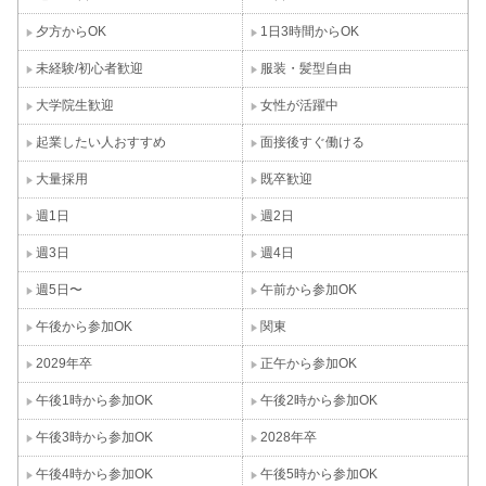
夕方からOK
1日3時間からOK
未経験/初心者歓迎
服装・髪型自由
大学院生歓迎
女性が活躍中
起業したい人おすすめ
面接後すぐ働ける
大量採用
既卒歓迎
週1日
週2日
週3日
週4日
週5日〜
午前から参加OK
午後から参加OK
関東
2029年卒
正午から参加OK
午後1時から参加OK
午後2時から参加OK
午後3時から参加OK
2028年卒
午後4時から参加OK
午後5時から参加OK