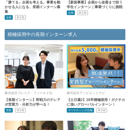
「勝てる」企画を考える。事業を動
【新規事業】企画から改善まで担う
かせる人になる、長期インターン募
学生インターン｜事業づくりに挑戦
集
企画
東京都
企画
東京都
積極採用中の長期インターン求人
株式会社ブレイク・フィールド社
株式会社アンビエントナビ
【長期インターン】即戦力のテレア
【土日週2】28卒積極採用！ガクチカ
ポ営業力・分析力が学べる！
に強いグローバルインターン！
営業
東京都
マーケティング/広報
東京都