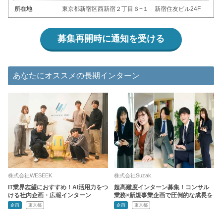
所在地
東京都新宿区西新宿２丁目６−１ 新宿住友ビル24F
募集再開時に通知を受ける
あなたにオススメの長期インターン
株式会社WESEEK
株式会社Suzak
IT業界志望におすすめ！AI活用力をつ
超高難度インターン募集！コンサル
ける社内企画・広報インターン
業務×新規事業企画で圧倒的な成長を
企画
東京都
企画
東京都