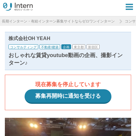
長期インターン・有給インターン募集サイトならゼロワンインターン
コンサ
株式会社OH YEAH
コンサルティング
不動産/建築
企画
東京都
新宿区
おしゃれな賃貸youtube動画の企画、撮影イン
ターン♪
現在募集を停止しています
募集再開時に通知を受ける