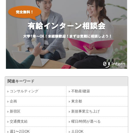
関連キーワード
コンサルティング
不動産/建築
企画
東京都
新宿区
新規事業立ち上げ
交通費支給
曜日/時間が選べる
週1〜2日OK
土日OK