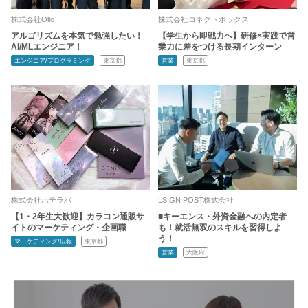
株式会社Ollo
株式会社コネクトボックス
アルゴリズムを本気で勉強したい！
【学生から即戦力へ】研修×実践で営
AI/MLエンジニア！
業力に差をつける長期インターン
エンジニア/プログラミング
東京都
営業
東京都
株式会社ホテラバ
LSIGN POST株式会社
【1・2年生大歓迎】カラコン通販サ
■キーエンス・外資金融への内定者
イトのマーケティング・企画職
も！就活無双のスキルを習得しよ
う！
マーケティング/広報
東京都
営業
大阪府