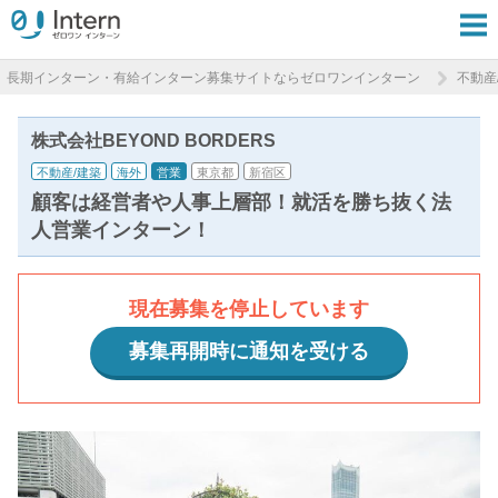
長期インターン・有給インターン募集サイトならゼロワンインターン
不動産
株式会社BEYOND BORDERS
不動産/建築
海外
営業
東京都
新宿区
顧客は経営者や人事上層部！就活を勝ち抜く法
人営業インターン！
現在募集を停止しています
募集再開時に通知を受ける