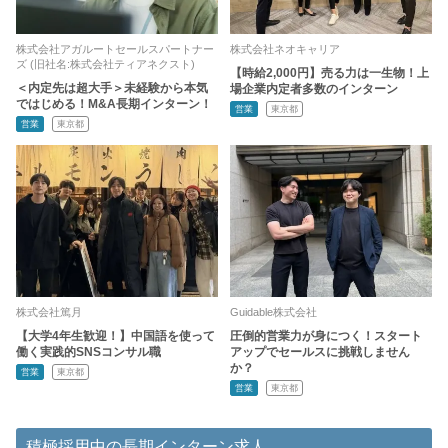
株式会社アガルートセールスパートナー
株式会社ネオキャリア
ズ (旧社名:株式会社ティアネクスト)
【時給2,000円】売る力は一生物！上
＜内定先は超大手＞未経験から本気
場企業内定者多数のインターン
ではじめる！M&A長期インターン！
営業
東京都
営業
東京都
株式会社篤月
Guidable株式会社
【大学4年生歓迎！】中国語を使って
圧倒的営業力が身につく！スタート
働く実践的SNSコンサル職
アップでセールスに挑戦しません
か？
営業
東京都
営業
東京都
積極採用中の長期インターン求人