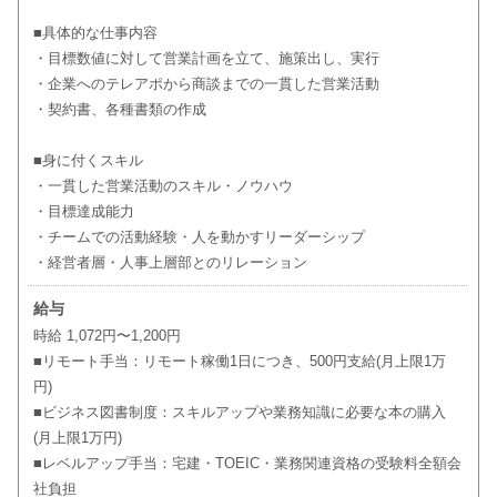
■具体的な仕事内容
・目標数値に対して営業計画を立て、施策出し、実行
・企業へのテレアポから商談までの一貫した営業活動
・契約書、各種書類の作成
■身に付くスキル
・一貫した営業活動のスキル・ノウハウ
・目標達成能力
・チームでの活動経験・人を動かすリーダーシップ
・経営者層・人事上層部とのリレーション
給与
時給 1,072円〜1,200円
■リモート手当：リモート稼働1日につき、500円支給(月上限1万
円)
■ビジネス図書制度：スキルアップや業務知識に必要な本の購入
(月上限1万円)
■レベルアップ手当：宅建・TOEIC・業務関連資格の受験料全額会
社負担