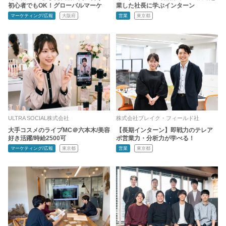
初心者でもOK！グローバルマーケ
業した社長に学ぶインターン
マーケティング/広報
大阪府
営業
東京都
ULTRA SOCIAL株式会社
株式会社ブレイク・フィールド社
大手コスメのライブMC＠六本木/美容
【長期インターン】即戦力のテレア
好き活躍/時給2500可
ポ営業力・分析力が学べる！
マーケティング/広報
東京都
営業
東京都