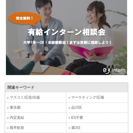
関連キーワード
マスコミ/広告/出版
マーケティング/広報
東京都
品川区
内定直結
ES不要
既卒歓迎
週3日