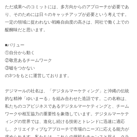
ただ成果へのコミットには、多方向からのアプローチが必要であ
り、そのためには日々のキャッチアップが必要という考えです。
一定の領域に捉われない戦略自由度の高さは、同社で働く上での
醍醐味だと思います。
■バリュー
①自分から動く
②敬意あるチームワーク
③嘘をつかない
の3つをもとに運営しております。
デジマールの社名は、「デジタルマーケティング」と沖縄の伝統
的な精神「ゆいまーる」を組み合わせた造語です。この名称は、
私たちのコアビジネスであるデジタルマーケティングと、チーム
ワークや相互協力の重要性を象徴しています。デジタルマーケテ
ィングの世界では、進化し続ける技術とトレンドに迅速に適応
し、クリエイティブなアプローチで市場のニーズに応える能力が
求められます。私たちは、これらの挑戦をチャンスと捉え、クラ