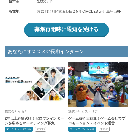
資本金
3,000万円
所在地
東京都品川区東五反田2-5-9 CIRCLES with 島津山6F
募集再開時に通知を受ける
あなたにオススメの長期インターン
株式会社そると
株式会社ヒストリア
2年以上経験必須！ゼロワンインター
ゲーム好き大歓迎！ゲーム会社でプ
ンを広めるマーケティング募集
ロモーション・イベント運営
マーケティング/広報
東京都
マーケティング/広報
東京都