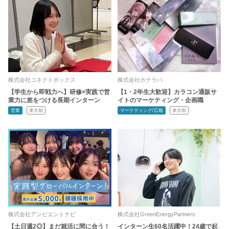
株式会社コネクトボックス
株式会社ホテラバ
【学生から即戦力へ】研修×実践で営
【1・2年生大歓迎】カラコン通販サ
業力に差をつける長期インターン
イトのマーケティング・企画職
営業
東京都
マーケティング/広報
東京都
株式会社アンビエントナビ
株式会社GreenEnergyPartners
【土日週2◎】まだ就活に間に合う！
インターン生60名活躍中！24歳で起