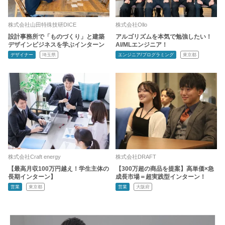
株式会社山田特殊技研DICE
株式会社Ollo
設計事務所で「ものづくり」と建築
アルゴリズムを本気で勉強したい！
デザインビジネスを学ぶインターン
AI/MLエンジニア！
デザイナー
埼玉県
エンジニア/プログラミング
東京都
株式会社Craft energy
株式会社DRAFT
【最高月収100万円越え！学生主体の
【300万超の商品を提案】高単価×急
長期インターン】
成長市場＝超実践型インターン！
営業
東京都
営業
大阪府