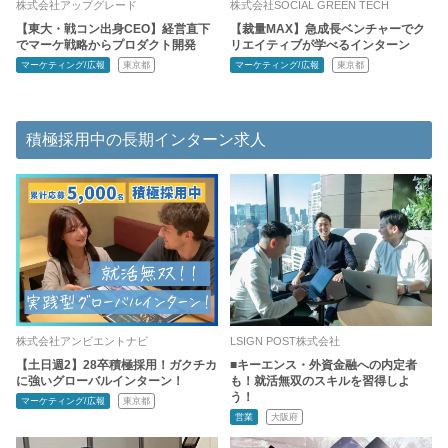
株式会社アップグレード
株式会社SOCIAL GREEN TECH
【東大・戦コン出身CEO】経営直下
【裁量MAX】急成長ベンチャーでク
でマーケ戦略からプロダクト開発
リエイティブが学べるインターン
マーケティング/広報
東京都
マーケティング/広報
東京都
積極採用中の長期インターン求人
株式会社アンビエントナビ
LSIGN POST株式会社
【土日週2】28卒積極採用！ガクチカ
■キーエンス・外資金融への内定者
に強いグローバルインターン！
も！就活無双のスキルを習得しよ
う！
マーケティング/広報
東京都
営業
大阪府