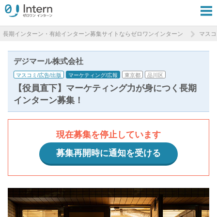
長期インターン・有給インターン募集サイトならゼロワンインターン
マスコ
デジマール株式会社
マスコミ/広告/出版
マーケティング/広報
東京都
品川区
【役員直下】マーケティング力が身につく長期
インターン募集！
現在募集を停止しています
募集再開時に通知を受ける