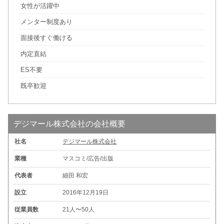
女性が活躍中
メンター制度あり
面接後すぐ働ける
内定直結
ES不要
既卒歓迎
デジマール株式会社の会社概要
社名
デジマール株式会社
業種
マスコミ/広告/出版
代表者
細田 和宏
設立
2016年12月19日
従業員数
21人〜50人