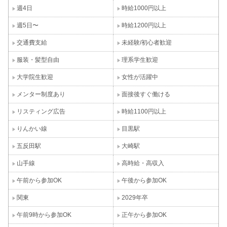
週4日
時給1000円以上
週5日〜
時給1200円以上
交通費支給
未経験/初心者歓迎
服装・髪型自由
理系学生歓迎
大学院生歓迎
女性が活躍中
メンター制度あり
面接後すぐ働ける
リスティング広告
時給1100円以上
りんかい線
目黒駅
五反田駅
大崎駅
山手線
高時給・高収入
午前から参加OK
午後から参加OK
関東
2029年卒
午前9時から参加OK
正午から参加OK