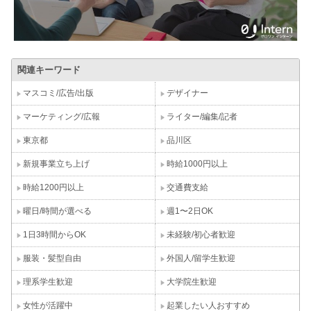
関連キーワード
マスコミ/広告/出版
デザイナー
マーケティング/広報
ライター/編集/記者
東京都
品川区
新規事業立ち上げ
時給1000円以上
時給1200円以上
交通費支給
曜日/時間が選べる
週1〜2日OK
1日3時間からOK
未経験/初心者歓迎
服装・髪型自由
外国人/留学生歓迎
理系学生歓迎
大学院生歓迎
女性が活躍中
起業したい人おすすめ