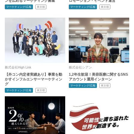
ンを広めるマーケティング募集
ロモーション・イベント運営
マーケティング/広報
東京都
マーケティング/広報
東京都
株式会社High Link
株式会社シアン
【外コン内定者実績あり】事業を動
1,2年生歓迎！美容医療に関するSNS
かすインフルエンサーマーケティン
アカウント運用インターン
グ
マーケティング/広報
東京都
マーケティング/広報
東京都