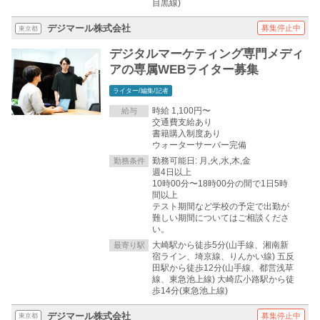
目黒線)
デジマール株式会社
募集停止中
東京都
デジタルマーケティング専門メディ
アの専属WEBライター募集
ライター/編集/記者
時給 1,100円〜
給与
交通費支給あり
書籍購入制度あり
ウォーターサーバー完備
勤務可能日: 月,火,水,木,金
勤務条件
週4日以上
10時00分〜18時00分の間で1日5時
間以上
テスト期間など学校の予定で出勤が
難しい期間についてはご相談くださ
い。
大崎駅から徒歩5分(山手線、湘南新
最寄り駅
宿ライン、埼京線、りんかい線) 五反
田駅から徒歩12分(山手線、都営浅草
線、東急池上線) 大崎広小路駅から徒
歩14分(東急池上線)
デジマール株式会社
募集停止中
東京都