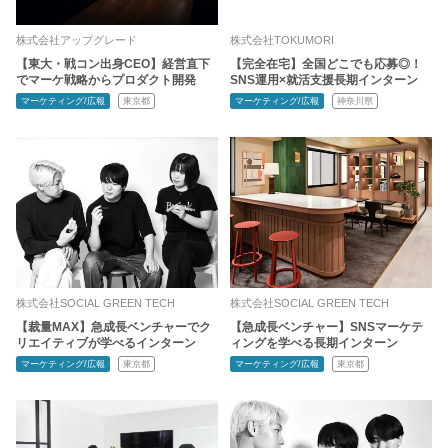
株式会社アップグレード
株式会社TOKUMORI
【東大・戦コン出身CEO】経営直下
【完全在宅】全国どこでも応募◎！
でマーケ戦略からプロダクト開発
SNS運用×就活支援長期インターン
マーケティング/広報
東京都
マーケティング/広報
神奈川県
株式会社SOCIAL GREEN TECH
株式会社SOCIAL GREEN TECH
【裁量MAX】急成長ベンチャーでク
【急成長ベンチャー】SNSマーケテ
リエイティブが学べるインターン
ィングを学べる長期インターン
マーケティング/広報
東京都
マーケティング/広報
東京都