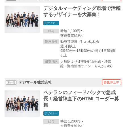
デジタルマーケティング市場で活躍
するデザイナーを大募集！
デザイナー
時給 1,100円〜
給与
交通費支給あり
勤務可能日: 月,火,水,木,金
勤務条件
週5日以上
9時30分〜18時30分の間で1日5時間
以上
大崎駅より徒歩8分(山手線・埼京
最寄り駅
線・湘南新宿ライン・りんかい線)
デジマール株式会社
募集停止中
東京都
ベテランのフィードバックで急成
長！経営陣直下のHTMLコーダー募
集
デザイナー
時給 1,200円〜
給与
交通費支給あり