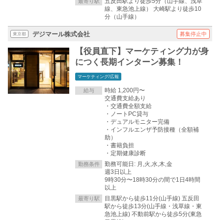
五反田駅より徒歩5分（山手線、浅草
最寄り駅
線、東急池上線） 大崎駅より徒歩10
分（山手線）
デジマール株式会社
募集停止中
東京都
【役員直下】マーケティング力が身
につく長期インターン募集！
マーケティング/広報
時給 1,200円〜
給与
交通費支給あり
・交通費全額支給
・ノートPC貸与
・デュアルモニター完備
・インフルエンザ予防接種（全額補
助）
・書籍負担
・定期健康診断
勤務可能日: 月,火,水,木,金
勤務条件
週3日以上
9時30分〜18時30分の間で1日4時間
以上
目黒駅から徒歩11分(山手線) 五反田
最寄り駅
駅から徒歩13分(山手線・浅草線・東
急池上線) 不動前駅から徒歩5分(東急