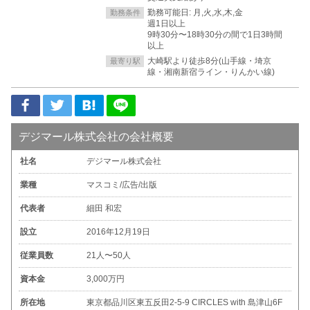
勤務可能日: 月,火,水,木,金
勤務条件
週1日以上
9時30分〜18時30分の間で1日3時間
以上
大崎駅より徒歩8分(山手線・埼京
最寄り駅
線・湘南新宿ライン・りんかい線)
デジマール株式会社の会社概要
社名
デジマール株式会社
業種
マスコミ/広告/出版
代表者
細田 和宏
設立
2016年12月19日
従業員数
21人〜50人
資本金
3,000万円
所在地
東京都品川区東五反田2-5-9 CIRCLES with 島津山6F