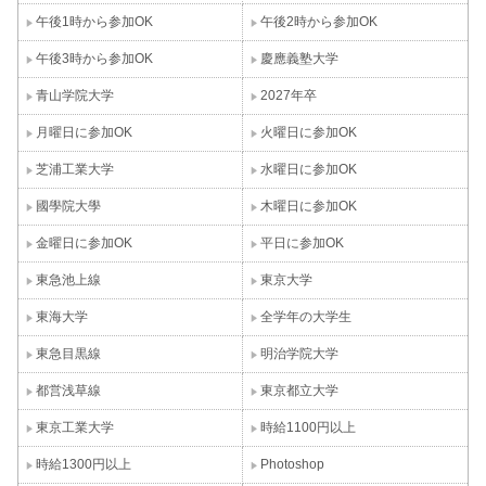
午後1時から参加OK
午後2時から参加OK
午後3時から参加OK
慶應義塾大学
青山学院大学
2027年卒
月曜日に参加OK
火曜日に参加OK
芝浦工業大学
水曜日に参加OK
國學院大學
木曜日に参加OK
金曜日に参加OK
平日に参加OK
東急池上線
東京大学
東海大学
全学年の大学生
東急目黒線
明治学院大学
都営浅草線
東京都立大学
東京工業大学
時給1100円以上
時給1300円以上
Photoshop