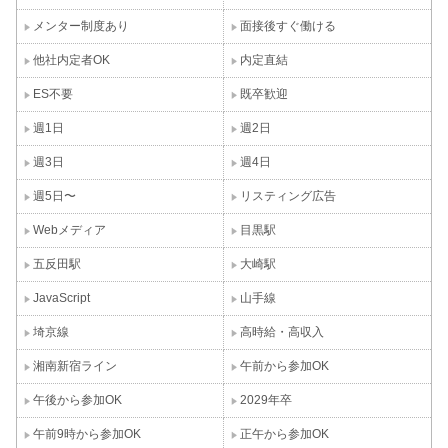
メンター制度あり
面接後すぐ働ける
他社内定者OK
内定直結
ES不要
既卒歓迎
週1日
週2日
週3日
週4日
週5日〜
リスティング広告
Webメディア
目黒駅
五反田駅
大崎駅
JavaScript
山手線
埼京線
高時給・高収入
湘南新宿ライン
午前から参加OK
午後から参加OK
2029年卒
午前9時から参加OK
正午から参加OK