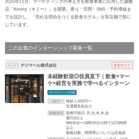
2025年11月、マーケティングの考え方を飲食事業に応用した旗艦
店「Kimmy（キミー）」を開業。香り・空間・SNS・予約導線ま
でを設計し、「売れる理由をつくる飲食モデル」を実店舗で形に
しています。
この企業のインターンシップ募集一覧
デジマール株式会社
募集停止中
東京都
未経験歓迎◎役員直下｜飲食×マー
ケ×経営を実務で学べるインターン
マーケティング/広報
時給 1,400円〜
給与
交通費支給あり
勤務可能日: 月,火,水,木,金
勤務条件
週2日以上
9時30分〜18時30分の間で1日3時間
以上
勤務日数、時間帯については応相談