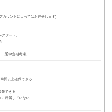
アカウントによってはお任せします)
円〜スタート。
!!
。（通学定期考慮）
0時間以上確保できる
優先できる
体に所属していない