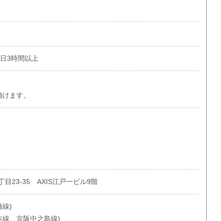
1日3時間以上
働けます。
23-35 AXIS江戸一ビル9階
線)
本線、京阪中之島線)