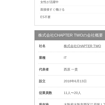
女性が活躍中
面接後すぐ働ける
ES不要
株式会社CHAPTER TWOの会社概要
社名
株式会社CHAPTER TWO
業種
IT
代表者
西原 一貴
設立
2018年6月13日
従業員数
11人〜20人
所在地
大阪府大阪市西区江戸堀１丁目