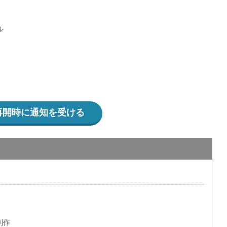
ル
再開時に通知を受ける
制作