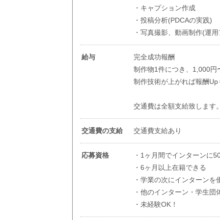
・キャプション作成
・投稿分析(PDCAの実践)
・写真撮影、動画制作(運用
給与
完全成功報酬
制作物1件につき、1,000
制作技術が上がれば報酬Upも
交通費は全額支給致します
交通費の支給
交通費支給あり
応募資格
・1ヶ月間でインターンに5
・6ヶ月以上在籍できる
・学業の次にインターンを
・他のインターン・学生団
・未経験OK！