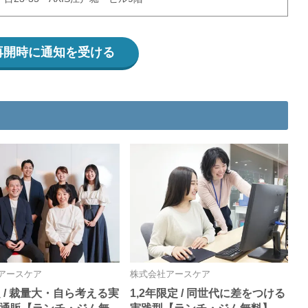
再開時に通知を受ける
アースケア
株式会社アースケア
 / 裁量大・自ら考える実
1,2年限定 / 同世代に差をつける