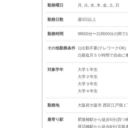
勤務曜日
月, 火, 水, 木, 金, 土, 日
勤務日数
週3日以上
勤務時間
9時00分〜21時00分の間で
その他勤務条件
1)出勤不要(テレワークOK)
2)最低月５０時間で自由に
対象学年
大学１年生
大学２年生
大学３年生
大学４年生
勤務地
大阪府大阪市 西区江戸堀１丁目
最寄り駅
肥後橋駅から徒歩5分(四つ橋
渡辺橋駅から徒歩8分(京阪