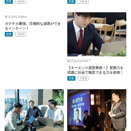
営業
大阪府
営業
大阪府
株式会社JoBins
ガクチカ最強。圧倒的な成長ができ
るインターン！
営業
大阪府
株式会社DRAFT
【キーエンス流営業術！】営業力を
武器に社会で無双できる力を体得！
営業
大阪府