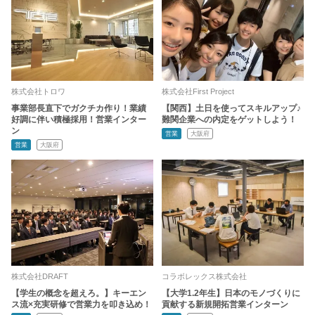
株式会社トロワ
株式会社First Project
事業部長直下でガクチカ作り！業績
【関西】土日を使ってスキルアップ♪
好調に伴い積極採用！営業インター
難関企業への内定をゲットしよう！
ン
営業
大阪府
営業
大阪府
株式会社DRAFT
コラボレックス株式会社
【学生の概念を超えろ。】キーエン
【大学1.2年生】日本のモノづくりに
ス流×充実研修で営業力を叩き込め！
貢献する新規開拓営業インターン