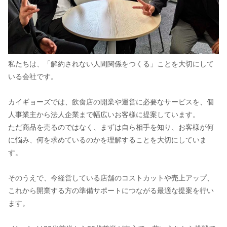
私たちは、「解約されない人間関係をつくる」ことを大切にして
いる会社です。
カイギョーズでは、飲食店の開業や運営に必要なサービスを、個
人事業主から法人企業まで幅広いお客様に提案しています。
ただ商品を売るのではなく、まずは自ら相手を知り、お客様が何
に悩み、何を求めているのかを理解することを大切にしていま
す。
そのうえで、今経営している店舗のコストカットや売上アップ、
これから開業する方の準備サポートにつながる最適な提案を行い
ます。