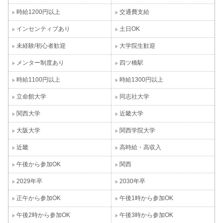
時給1200円以上
交通費支給
インセンティブあり
土日OK
未経験/初心者歓迎
大学院生歓迎
メンター制度あり
四ツ橋駅
時給1100円以上
時給1300円以上
立命館大学
同志社大学
関西大学
近畿大学
大阪大学
関西学院大学
近畿
高時給・高収入
午後から参加OK
関西
2029年卒
2030年卒
正午から参加OK
午後1時から参加OK
午後2時から参加OK
午後3時から参加OK