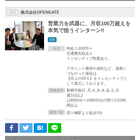
株式会社OPENGATE
大阪府
営業力を武器に、月収100万超えを
本気で狙うインターン‼︎
営業
時給 1,300円〜
給与
交通費支給あり
インセンティブ制度あり。
アポイント獲得や成約など、成果に
つながった場合は、
【売上の50％】をインセンティブと
して還元しております。
勤務可能日: 月,火,水,木,金,土,日
勤務条件
週3日以上
12時00分〜20時00分の間で1日5時
間以上
最寄り駅
四ツ橋駅より徒歩3分