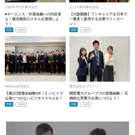
LSIGN POST株式会社
えびす商店株式会社
■キーエンス・外資金融への内定者
【大阪勤務】ワンキャリアを日本で
も！就活無双のスキルを習得しよ
一番多く販売する企業でインター
う！
ン！
営業
大阪府
営業
大阪府
Rebozu合同会社
株式会社オプテージ
【週3◎営業未経験OK！】バイトで
関西電力グループでの営業経験！ 圧
は身につかないビジネススキルを！
倒的な営業力を身につけよう！
営業
大阪府
営業
大阪府