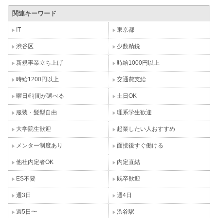
関連キーワード
IT
東京都
渋谷区
少数精鋭
新規事業立ち上げ
時給1000円以上
時給1200円以上
交通費支給
曜日/時間が選べる
土日OK
服装・髪型自由
理系学生歓迎
大学院生歓迎
起業したい人おすすめ
メンター制度あり
面接後すぐ働ける
他社内定者OK
内定直結
ES不要
既卒歓迎
週3日
週4日
週5日〜
渋谷駅