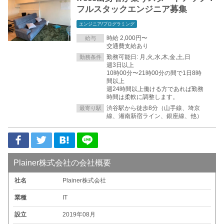
フルスタックエンジニア募集
エンジニア/プログラミング
時給 2,000円〜
給与
交通費支給あり
勤務可能日: 月,火,水,木,金,土,日
勤務条件
週3日以上
10時00分〜21時00分の間で1日8時
間以上
週24時間以上働ける方であれば勤務
時間は柔軟に調整します。
渋谷駅から徒歩8分（山手線、埼京
最寄り駅
線、湘南新宿ライン、銀座線、他）
Plainer株式会社の会社概要
社名
Plainer株式会社
業種
IT
設立
2019年08月