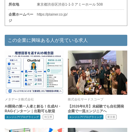
所在地
東京都渋谷区渋谷1-1-3 アミーホール 508
企業ホームペー
https://plainer.co.jp/
ジ
この企業に興味ある人が見ている求人
メタデータ株式会社
株式会社サードスコープ
AI開発の第一人者と創る！生成AI・
【2026年8月】未経験でも自社開発
RAGインターン｜出勤可も歓迎
企業で一流エンジニアへ
エンジニア/プログラミング
埼玉県
エンジニア/プログラミング
東京都