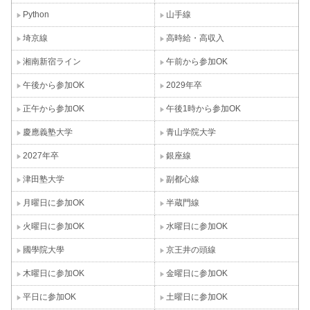
Python
山手線
埼京線
高時給・高収入
湘南新宿ライン
午前から参加OK
午後から参加OK
2029年卒
正午から参加OK
午後1時から参加OK
慶應義塾大学
青山学院大学
2027年卒
銀座線
津田塾大学
副都心線
月曜日に参加OK
半蔵門線
火曜日に参加OK
水曜日に参加OK
國學院大學
京王井の頭線
木曜日に参加OK
金曜日に参加OK
平日に参加OK
土曜日に参加OK