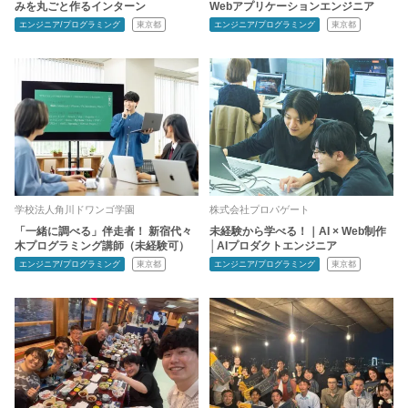
みを丸ごと作るインターン
Webアプリケーションエンジニア
エンジニア/プログラミング
東京都
エンジニア/プログラミング
東京都
学校法人角川ドワンゴ学園
株式会社プロパゲート
「一緒に調べる」伴走者！ 新宿代々
未経験から学べる！｜AI × Web制作
木プログラミング講師（未経験可）
│AIプロダクトエンジニア
エンジニア/プログラミング
東京都
エンジニア/プログラミング
東京都