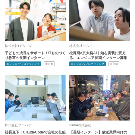
株式会社LITALICO
株式会社エムニ
子どもの成長をサポート！ITものづく
松尾研×京大発AI｜知を実装に変え
り教室の長期インターン
る。エンジニア長期インターン募集
エンジニア/プログラミング
東京都
エンジニア/プログラミング
東京都
株式会社プロパゲート
NAXA株式会社
社長直下｜ClaudeCodeで会社の仕組
【長期インターン】放送業界向けの