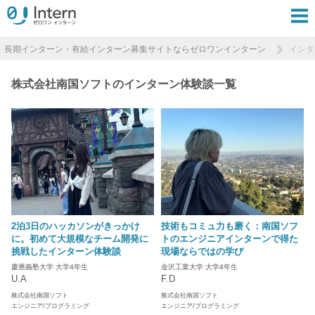
長期インターン・有給インターン募集サイトならゼロワンインターン
インタ
株式会社南国ソフトのインターン体験談一覧
2泊3日のハッカソンがきっかけ
技術もコミュ力も磨く：南国ソフ
に。初めて大規模なチーム開発に
トのエンジニアインターンで得た
挑戦したインターン体験談
現場ならではの学び
慶應義塾大学 大学4年生
金沢工業大学 大学4年生
U.A
F.D
株式会社南国ソフト
株式会社南国ソフト
エンジニア/プログラミング
エンジニア/プログラミング