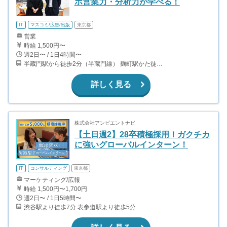
ポ営業力・分析力が学べる！
IT
マスコミ/広告/出版
東京都
営業
時給 1,500円〜
週2日〜 / 1日4時間〜
半蔵門駅から徒歩2分（半蔵門線） 麹町駅かた徒歩10分（有楽町線）
詳しく見る
株式会社アンビエントナビ
【土日週2】28卒積極採用！ガクチカ
に強いグローバルインターン！
IT
コンサルティング
東京都
マーケティング/広報
時給 1,500円〜1,700円
週2日〜 / 1日5時間〜
渋谷駅より徒歩7分 表参道駅より徒歩5分