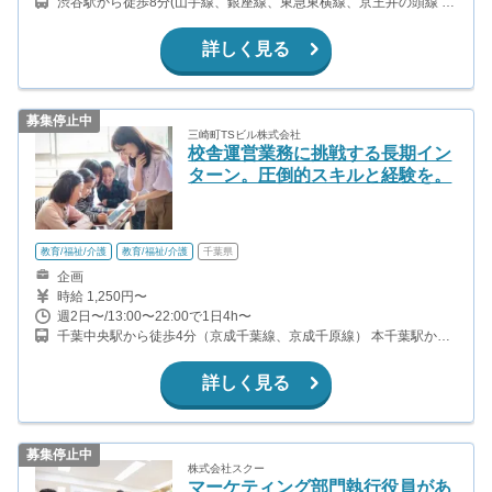
渋谷駅から徒歩8分(山手線、銀座線、東急東横線、京王井の頭線 ほ
か)
詳しく見る
募集停止中
三崎町TSビル株式会社
校舎運営業務に挑戦する長期イン
ターン。圧倒的スキルと経験を。
教育/福祉/介護
教育/福祉/介護
千葉県
企画
時給 1,250円〜
週2日〜/13:00〜22:00で1日4h〜
千葉中央駅から徒歩4分（京成千葉線、京成千原線） 本千葉駅から
徒歩8分（内房線、外房線） 千葉駅から徒歩12分（総武線、内房
線、外房線）
詳しく見る
募集停止中
株式会社スクー
マーケティング部門執行役員があ