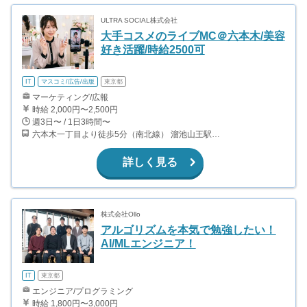
ULTRA SOCIAL株式会社
大手コスメのライブMC＠六本木/美容
好き活躍/時給2500可
IT
マスコミ/広告/出版
東京都
マーケティング/広報
時給 2,000円〜2,500円
週3日〜 / 1日3時間〜
六本木一丁目より徒歩5分（南北線） 溜池山王駅より徒歩10分（銀座線） 六本木駅より徒歩12分（日比谷線）
詳しく見る
株式会社Ollo
アルゴリズムを本気で勉強したい！
AI/MLエンジニア！
IT
東京都
エンジニア/プログラミング
時給 1,800円〜3,000円