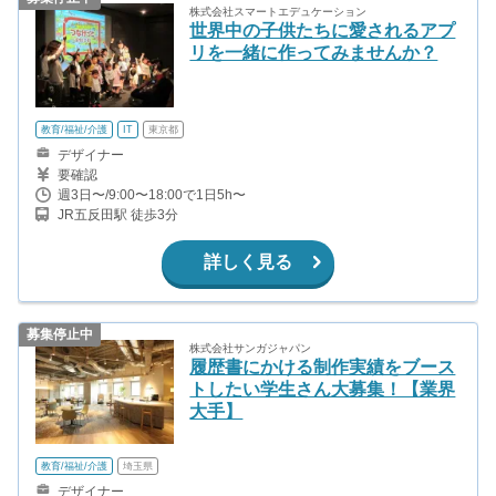
株式会社スマートエデュケーション
世界中の子供たちに愛されるアプ
リを一緒に作ってみませんか？
教育/福祉/介護
IT
東京都
デザイナー
要確認
週3日〜/9:00〜18:00で1日5h〜
JR五反田駅 徒歩3分
詳しく見る
募集停止中
株式会社サンガジャパン
履歴書にかける制作実績をブース
トしたい学生さん大募集！【業界
大手】
教育/福祉/介護
埼玉県
デザイナー