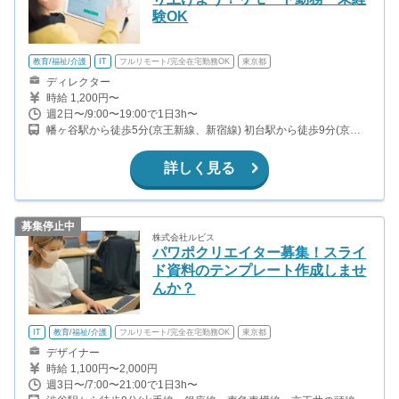
験OK
教育/福祉/介護
IT
フルリモート/完全在宅勤務OK
東京都
ディレクター
時給 1,200円〜
週2日〜/9:00〜19:00で1日3h〜
幡ヶ谷駅から徒歩5分(京王新線、新宿線) 初台駅から徒歩9分(京王
新線、新宿線)
詳しく見る
募集停止中
株式会社ルビス
パワポクリエイター募集！スライ
ド資料のテンプレート作成しませ
んか？
IT
教育/福祉/介護
フルリモート/完全在宅勤務OK
東京都
デザイナー
時給 1,100円〜2,000円
週3日〜/7:00〜21:00で1日3h〜