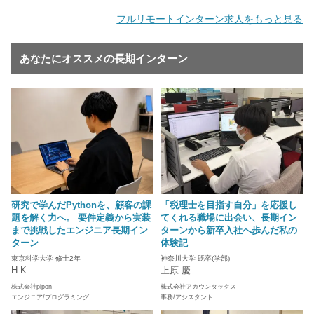
フルリモートインターン求人をもっと見る
あなたにオススメの長期インターン
研究で学んだPythonを、顧客の課
「税理士を目指す自分」を応援し
題を解く力へ。 要件定義から実装
てくれる職場に出会い、長期イン
まで挑戦したエンジニア長期イン
ターンから新卒入社へ歩んだ私の
ターン
体験記
東京科学大学 修士2年
神奈川大学 既卒(学部)
H.K
上原 慶
株式会社pipon
株式会社アカウンタックス
エンジニア/プログラミング
事務/アシスタント