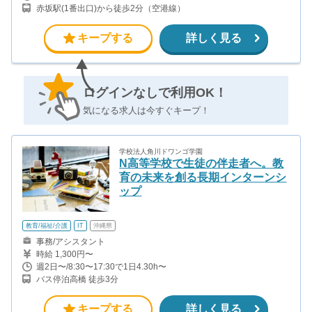
赤坂駅(1番出口)から徒歩2分（空港線）
キープする
詳しく見る
ログインなしで利用OK！
気になる求人は今すぐキープ！
学校法人角川ドワンゴ学園
N高等学校で生徒の伴走者へ。教
育の未来を創る長期インターンシ
ップ
教育/福祉/介護
IT
沖縄県
事務/アシスタント
時給 1,300円〜
週2日〜/8:30〜17:30で1日4.30h〜
バス停泊高橋 徒歩3分
キープする
詳しく見る