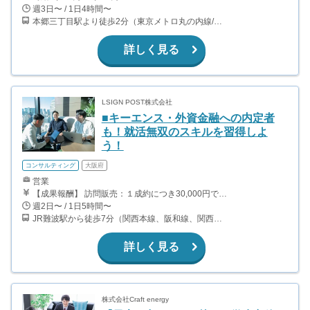
週3日〜 / 1日4時間〜
本郷三丁目駅より徒歩2分（東京メトロ丸の内線/都営地下鉄大江戸線）
詳しく見る
LSIGN POST株式会社
■キーエンス・外資金融への内定者
も！就活無双のスキルを習得しよ
う！
コンサルティング
大阪府
営業
【成果報酬】 訪問販売：１成約につき30,000円です。 例えば、光インターネットの成約であれば、平均的に2.5日で1件の契約が見込めます。（12,000円/1日6時間稼働） ＜月収例＞月に100万以上稼ぐ方もいます！ ・月5件成約：150,000円 ・月15件成約：450,000円 ・月30成約：900,000円➕マネジメントインセンティブ300,000円 合計1,200,000円 時給換算で2,000円程度が、平均的なインターン生の報酬となっています。
週2日〜 / 1日5時間〜
JR難波駅から徒歩7分（関西本線、阪和線、関西空港線） 大阪難波駅から徒歩13分（近鉄奈良線、阪神なんば線） 桜川駅から徒歩4分（大阪メトロ千日前線、阪神なんば線）
詳しく見る
株式会社Craft energy