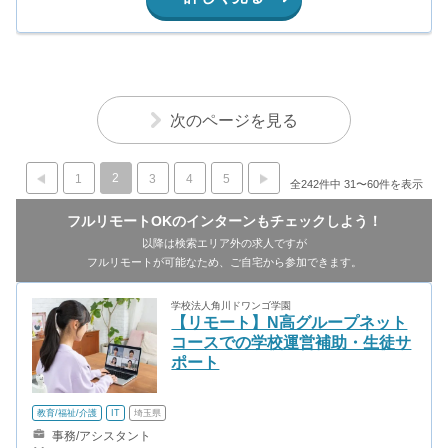
次のページを見る
2
1
3
4
5
全242件中 31〜60件を表示
フルリモートOKのインターンもチェックしよう！
以降は検索エリア外の求人ですが
フルリモートが可能なため、ご自宅から参加できます。
学校法人角川ドワンゴ学園
【リモート】N高グループネット
コースでの学校運営補助・生徒サ
ポート
教育/福祉/介護
IT
埼玉県
事務/アシスタント