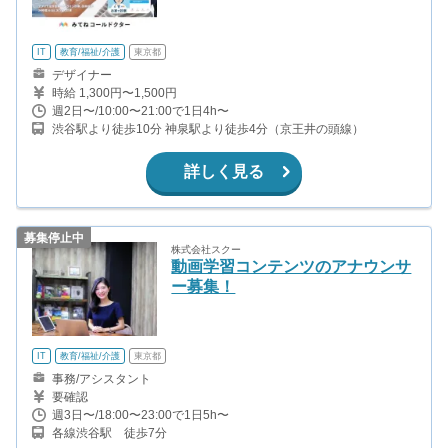
IT
教育/福祉/介護
東京都
デザイナー
時給 1,300円〜1,500円
週2日〜/10:00〜21:00で1日4h〜
渋谷駅より徒歩10分 神泉駅より徒歩4分（京王井の頭線）
詳しく見る
募集停止中
株式会社スクー
動画学習コンテンツのアナウンサ
ー募集！
IT
教育/福祉/介護
東京都
事務/アシスタント
要確認
週3日〜/18:00〜23:00で1日5h〜
各線渋谷駅 徒歩7分