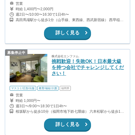
営業
時給 1,400円〜2,000円
週2日〜/10:00〜16:30で1日4h〜
高田馬場駅から徒歩1分（山手線、東西線、西武新宿線） 西早稲田
駅から徒歩7分（副都心線）
詳しく見る
募集停止中
株式会社エンファム.
挑戦歓迎！失敗OK！日本最大級
を持つ会社でチャレンジしてくだ
さい！
マスコミ/広告/出版
教育/福祉/介護
福岡県
営業
時給 1,000円〜
週3日〜/9:00〜18:30で1日4h〜
桜坂駅から徒歩10分（福岡市地下鉄七隈線） 六本松駅から徒歩12
分（福岡市地下鉄七隈線）
詳しく見る