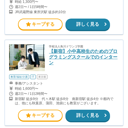
時給 1,300円〜
週2日〜 / 1日5時間〜
JR武蔵野線 東所沢駅 徒歩約10分
キープする
詳しく見る
学校法人角川ドワンゴ学園
【新宿】小中高校生のためのプロ
グラミングスクールでのインター
ン
教育/福祉/介護
IT
東京都
事務/アシスタント
時給 1,600円〜
週2日〜 / 1日2時間〜
新宿駅 徒歩9分 代々木駅 徒歩8分 南新宿駅 徒歩4分 ※都内で
は、他にも秋葉原、蒲田、池袋にも教室がございます。
キープする
詳しく見る