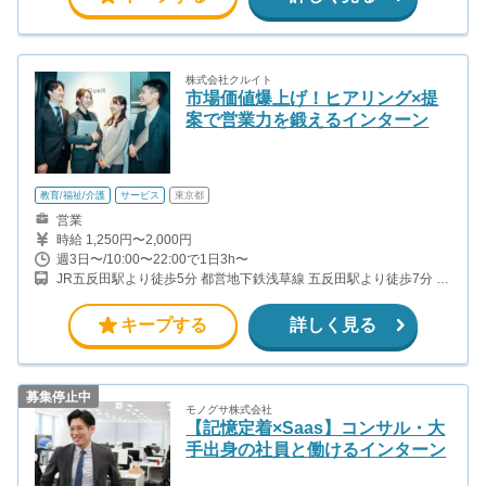
株式会社クルイト
市場価値爆上げ！ヒアリング×提
案で営業力を鍛えるインターン
教育/福祉/介護
サービス
東京都
営業
時給 1,250円〜2,000円
週3日〜/10:00〜22:00で1日3h〜
JR五反田駅より徒歩5分 都営地下鉄浅草線 五反田駅より徒歩7分 東
急池上線 大崎広小路駅より徒歩3分
キープする
詳しく見る
募集停止中
モノグサ株式会社
【記憶定着×Saas】コンサル・大
手出身の社員と働けるインターン