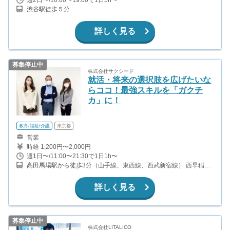
渋谷駅徒歩５分
詳しく見る
募集停止中
株式会社サクシード
就活・将来の選択肢を広げたいな
らココ！最強スキルを「ガクチ
カ」に！
教育/福祉/介護
東京都
営業
時給 1,200円〜2,000円
週1日〜/11:00〜21:30で1日1h〜
高田馬場駅から徒歩3分（山手線、東西線、西武新宿線） 西早稲田
駅から徒歩4分（副都心線） 面影橋駅から徒歩8分（都電荒川線）
学習院下駅から徒歩9分（都電荒川線）
詳しく見る
募集停止中
株式会社LITALICO