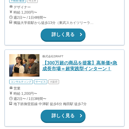
不動産/建築
埼玉県
デザイナー
時給 1,200円〜
週2日〜 / 1日4時間〜
獨協大学前駅から徒歩13分（東武スカイツリーライン、東武伊勢崎線、東武日光線、鬼怒川線）
詳しく見る
株式会社DRAFT
【300万超の商品を提案】高単価×急
成長市場＝超実践型インターン！
コンサルティング
サービス
大阪府
営業
時給 1,200円〜
週2日〜 / 1日3時間〜
地下鉄御堂筋線 中津駅 徒歩6分 梅田駅 徒歩7分
詳しく見る