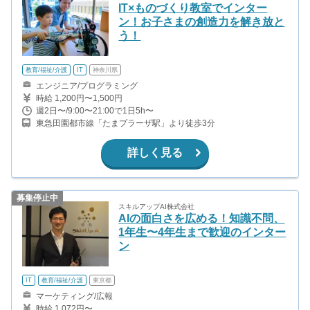
IT×ものづくり教室でインター
ン！お子さまの創造力を解き放と
う！
教育/福祉/介護
IT
神奈川県
エンジニア/プログラミング
時給 1,200円〜1,500円
週2日〜/9:00〜21:00で1日5h〜
東急田園都市線「たまプラーザ駅」より徒歩3分
詳しく見る
募集停止中
スキルアップAI株式会社
AIの面白さを広める！知識不問、
1年生〜4年生まで歓迎のインター
ン
IT
教育/福祉/介護
東京都
マーケティング/広報
時給 1,072円〜