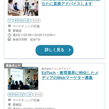
なたに直接アドバイスします
IT
教育/福祉/介護
東京都
マーケティング/広報
要確認
週3日〜/10:00〜19:00で1日4h〜
各線渋谷駅 徒歩7分
詳しく見る
募集停止中
株式会社ファンオブライフ
EdTech・教育業界に特化したメ
ディアのWebマーケター募集
教育/福祉/介護
人材
東京都
マーケティング/広報
要確認
週2日〜/10:00〜19:00で1日5h〜