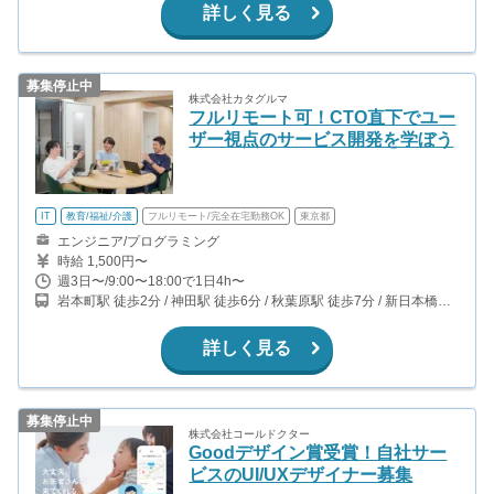
詳しく見る
募集停止中
株式会社カタグルマ
フルリモート可！CTO直下でユー
ザー視点のサービス開発を学ぼう
IT
教育/福祉/介護
フルリモート/完全在宅勤務OK
東京都
エンジニア/プログラミング
時給 1,500円〜
週3日〜/9:00〜18:00で1日4h〜
岩本町駅 徒歩2分 / 神田駅 徒歩6分 / 秋葉原駅 徒歩7分 / 新日本橋駅
徒歩8分
詳しく見る
募集停止中
株式会社コールドクター
Goodデザイン賞受賞！自社サー
ビスのUI/UXデザイナー募集