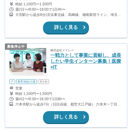
時給 1,100円〜1,500円
週2日〜/9:00〜18:00で1日4h〜
大宮駅から徒歩8分(京浜東北線、高崎線、湘南新宿ライン、埼京線
ほか)
詳しく見る
募集停止中
株式会社メドレー
一戦力として事業に貢献し、成長
したい学生インターン募集！医療
×IT
IT
教育/福祉/介護
東京都
営業
時給 1,100円〜1,500円
週4日〜/9:30〜18:30で1日8h〜
六本木駅から徒歩7分（日比谷線、都営大江戸線） 六本木一丁目駅
直通（南北線）
詳しく見る