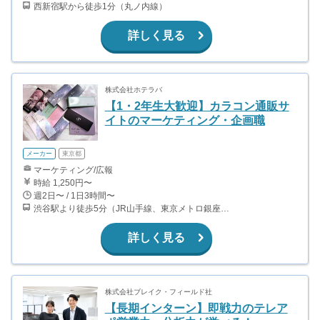
西新宿駅から徒歩1分（丸ノ内線）
詳しく見る
株式会社ホテラバ
【1・2年生大歓迎】カラコン通販サ
イトのマーケティング・企画職
メーカー
東京都
マーケティング/広報
時給 1,250円〜
週2日〜 / 1日3時間〜
渋谷駅より徒歩5分（JR山手線、東京メトロ銀座・半蔵門・副都心線）
詳しく見る
株式会社ブレイク・フィールド社
【長期インターン】即戦力のテレア