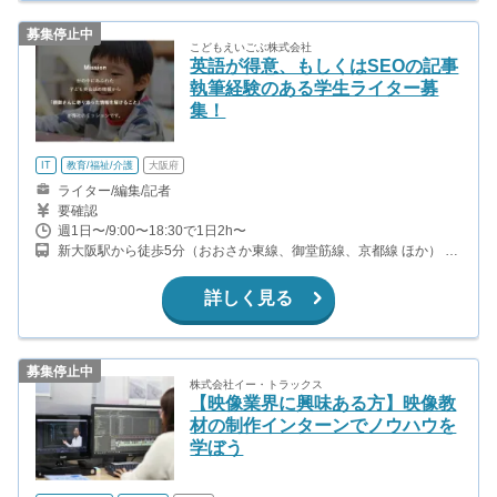
募集停止中
こどもえいごぶ株式会社
英語が得意、もしくはSEOの記事
執筆経験のある学生ライター募
集！
IT
教育/福祉/介護
大阪府
ライター/編集/記者
要確認
週1日〜/9:00〜18:30で1日2h〜
新大阪駅から徒歩5分（おおさか東線、御堂筋線、京都線 ほか） 西
中島南方駅から徒歩6分（御堂筋線） 南方駅から徒歩9分（阪急京
都線） 大阪の方は大阪梅田付近のワーキングスペースでお願いしま
詳しく見る
す。
募集停止中
株式会社イー・トラックス
【映像業界に興味ある方】映像教
材の制作インターンでノウハウを
学ぼう