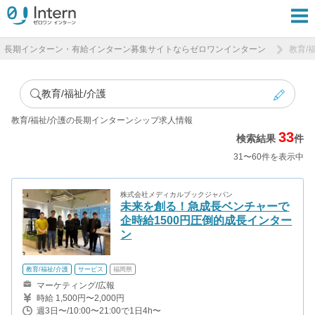
長期インターン・有給インターン募集サイトならゼロワンインターン
教育/
教育/福祉/介護
教育/福祉/介護の長期インターンシップ求人情報
33
検索結果
件
31〜60件を表示中
株式会社メディカルブックジャパン
未来を創る！急成長ベンチャーで
企時給1500円圧倒的成長インター
ン
教育/福祉/介護
サービス
福岡県
マーケティング/広報
時給 1,500円〜2,000円
週3日〜/10:00〜21:00で1日4h〜