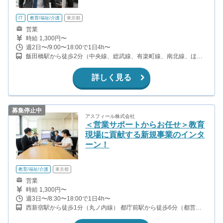
IT
教育/福祉/介護
東京都
営業
時給 1,300円〜
週2日〜/9:00〜18:00で1日4h〜
飯田橋駅から徒歩2分（中央線、総武線、有楽町線、南北線、ほ
か） 水道橋駅から徒歩7分（中央線、総武線、都営三田線）
詳しく見る
募集停止中
アスフィール株式会社
＜営業サポートからお任せ＞教育
現場に貢献する新規事業のインタ
ーン！
教育/福祉/介護
東京都
営業
時給 1,300円〜
週3日〜/8:30〜18:00で1日4h〜
西新宿駅から徒歩1分（丸ノ内線） 都庁前駅から徒歩6分（都営大
江戸線） 新宿駅から徒歩12分（山手線、中央線、埼京線、湘南新
宿ライン、ほか）