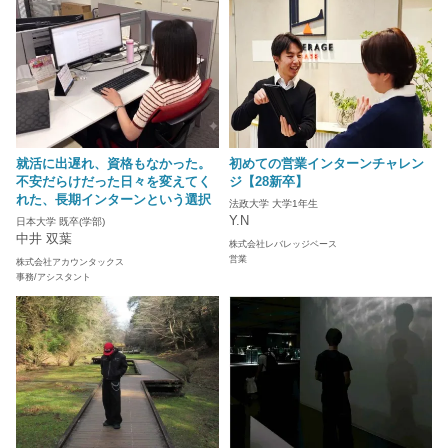
就活に出遅れ、資格もなかった。
初めての営業インターンチャレン
不安だらけだった日々を変えてく
ジ【28新卒】
れた、長期インターンという選択
法政大学 大学1年生
Y.N
日本大学 既卒(学部)
中井 双葉
株式会社レバレッジベース
営業
株式会社アカウンタックス
事務/アシスタント