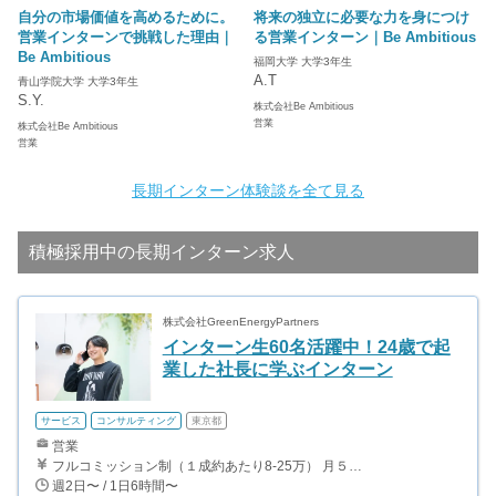
自分の市場価値を高めるために。
将来の独立に必要な力を身につけ
営業インターンで挑戦した理由｜
る営業インターン｜Be Ambitious
Be Ambitious
福岡大学 大学3年生
A.T
青山学院大学 大学3年生
S.Y.
株式会社Be Ambitious
営業
株式会社Be Ambitious
営業
長期インターン体験談を全て見る
積極採用中の長期インターン求人
株式会社GreenEnergyPartners
インターン生60名活躍中！24歳で起
業した社長に学ぶインターン
サービス
コンサルティング
東京都
営業
フルコミッション制（１成約あたり8-25万） 月５０万以上稼ぐインターン生も多数います！ ■収入例 ○入社１ヶ月目（明治大学2年生） 役職：アポインター 月間１契約×８万円＝８万円 ＋交通費 ○入社３ヶ月目（東京大学２年生） 役職：アポインター（ランク：ブロンズ） 月間３契約×10万円＝30万円 ＋交通費 ○入社６ヶ月目（早稲田大学３年生） 役職：アポインター（ランク：シルバー） 月間５契約×12万円＝60万円 ＋交通費 ○入社15ヶ月目（慶應大学３年生） 役職：クローザー 月間３契約×25万＝75万円 ＋交通費
週2日〜 / 1日6時間〜