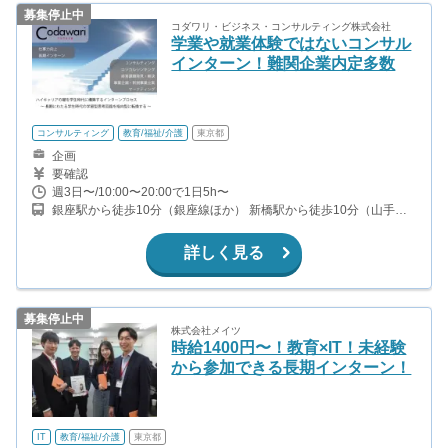
募集停止中
コダワリ・ビジネス・コンサルティング株式会社
学業や就業体験ではないコンサル
インターン！難関企業内定多数
コンサルティング
教育/福祉/介護
東京都
企画
要確認
週3日〜/10:00〜20:00で1日5h〜
銀座駅から徒歩10分（銀座線ほか） 新橋駅から徒歩10分（山手線
ほか） 東銀座駅から徒歩7分（都営浅草線、日比谷線） 築地市場駅
から徒歩5分（都営大江戸線） 汐留駅から徒歩7分（都営大江戸線
詳しく見る
ほか）
募集停止中
株式会社メイツ
時給1400円〜！教育×IT！未経験
から参加できる長期インターン！
IT
教育/福祉/介護
東京都