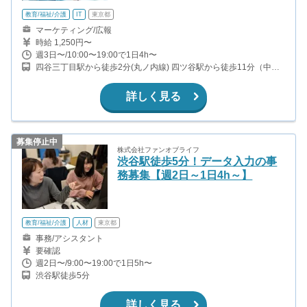
教育/福祉/介護
IT
東京都
マーケティング/広報
時給 1,250円〜
週3日〜/10:00〜19:00で1日4h〜
四谷三丁目駅から徒歩2分(丸ノ内線) 四ツ谷駅から徒歩11分（中央
線、総武線、丸ノ内線、南北線） 曙橋駅から徒歩10分(都営新宿線)
信濃町駅から徒歩12分(JR総武線)
詳しく見る
募集停止中
株式会社ファンオブライフ
渋谷駅徒歩5分！データ入力の事
務募集【週2日～1日4h～】
教育/福祉/介護
人材
東京都
事務/アシスタント
要確認
週2日〜/9:00〜19:00で1日5h〜
渋谷駅徒歩5分
詳しく見る