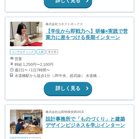
詳しく見る
株式会社コネクトボックス
【学生から即戦力へ】研修×実践で営
業力に差をつける長期インターン
コンサルティング
人材
東京都
営業
時給 1,250円〜2,100円
週2日〜 / 1日7時間〜
水道橋駅から徒歩1分（JR中央、総武線） 水道橋駅から徒歩6分（都営三田線）
詳しく見る
株式会社山田特殊技研DICE
設計事務所で「ものづくり」と建築
デザインビジネスを学ぶインターン