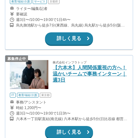
教育/福祉/介護
サービス
京都府
ライター/編集/記者
要確認
週3日〜/10:00〜19:00で1日4h〜
烏丸御池駅から徒歩7分(東西線、烏丸線) 烏丸駅から徒歩5分(阪急
京都本線) 四条駅から徒歩6分(烏丸線)
詳しく見る
募集停止中
株式会社インフラトップ
【六本木】人間関係重視の方へ！
温かいチームで事務インターン｜
週3日
IT
教育/福祉/介護
東京都
事務/アシスタント
時給 1,200円〜
週3日〜/10:00〜19:00で1日3h〜
六本木一丁目駅直結(南北線) 六本木駅から徒歩5分(日比谷線 都営大
江戸線) 神谷町駅から徒歩6分(日比谷線 ) 溜池山王駅から徒歩5分(銀
座線 南北線 )
詳しく見る