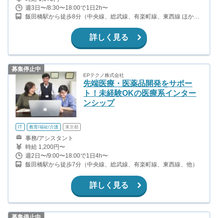
週3日〜/8:30〜18:00で1日2h〜
飯田橋駅から徒歩8分（中央線、総武線、有楽町線、東西線 ほか）
水道橋駅から徒歩2分（中央線、総武線、都営三田線） 九段下駅か
ら徒歩9分(半蔵門線、東西線、都営新宿線)
詳しく見る
募集停止中
EPテクノ株式会社
先端医療・医薬品開発をサポー
ト！未経験OKの医療系インター
ンシップ
IT
教育/福祉/介護
東京都
事務/アシスタント
時給 1,200円〜
週2日〜/9:00〜18:00で1日4h〜
飯田橋駅から徒歩7分（中央線、総武線、有楽町線、東西線、他）
詳しく見る
募集停止中