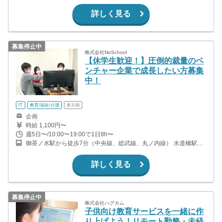
詳しく見る
募集停止中
株式会社NoSchool
【休学生歓迎！】圧倒的裁量のベ
ンチャー企業で成長したい方募集
中！
IT
教育/福祉/介護
東京都
企画
時給 1,100円〜
週5日〜/10:00〜19:00で1日8h〜
御茶ノ水駅から徒歩7分（中央線、総武線、丸ノ内線） 水道橋駅か
ら徒歩9分（中央線、総武線、三田線） 本郷三丁目駅から徒歩7分
（丸ノ内線、大江戸線）
詳しく見る
募集停止中
株式会社ハグカム
子供向け教育サービスを一緒に作
り上げよう！リモート勤務・未経