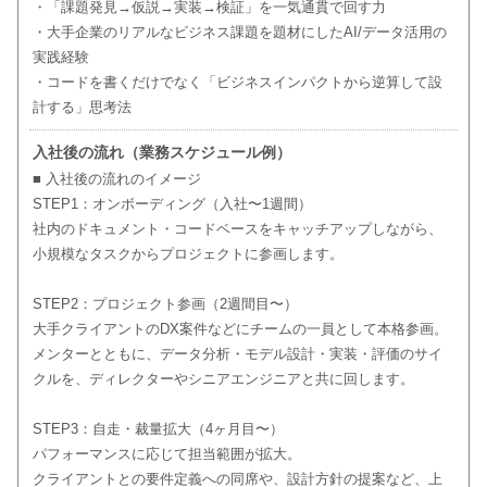
・「課題発見→仮説→実装→検証」を一気通貫で回す力
・大手企業のリアルなビジネス課題を題材にしたAI/データ活用の
実践経験
・コードを書くだけでなく「ビジネスインパクトから逆算して設
計する」思考法
入社後の流れ（業務スケジュール例）
■ 入社後の流れのイメージ
STEP1：オンボーディング（入社〜1週間）
社内のドキュメント・コードベースをキャッチアップしながら、
小規模なタスクからプロジェクトに参画します。
STEP2：プロジェクト参画（2週間目〜）
大手クライアントのDX案件などにチームの一員として本格参画。
メンターとともに、データ分析・モデル設計・実装・評価のサイ
クルを、ディレクターやシニアエンジニアと共に回します。
STEP3：自走・裁量拡大（4ヶ月目〜）
パフォーマンスに応じて担当範囲が拡大。
クライアントとの要件定義への同席や、設計方針の提案など、上