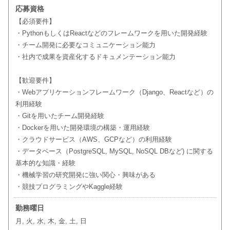
応募資格
【必須要件】
・PythonもしくはReactなどのフレームワークを用いた開発経験
・チーム開発に必要なコミュニケーション能力
・社内で成果を資産化するドキュメンテーション能力
【歓迎要件】
・Webアプリケーションフレームワーク（Django、Reactなど）の
利用経験
・Gitを用いたチーム開発経験
・Dockerを用いた開発環境の構築・運用経験
・クラウドサービス（AWS、GCPなど）の利用経験
・データベース（PostgreSQL, MySQL, NoSQL DBなど) に関する
基本的な知識・経験
・機械学習の研究開発に強い関心・興味がある
・競技プログラミングやKaggle経験
勤務曜日
月, 火, 水, 木, 金, 土, 日