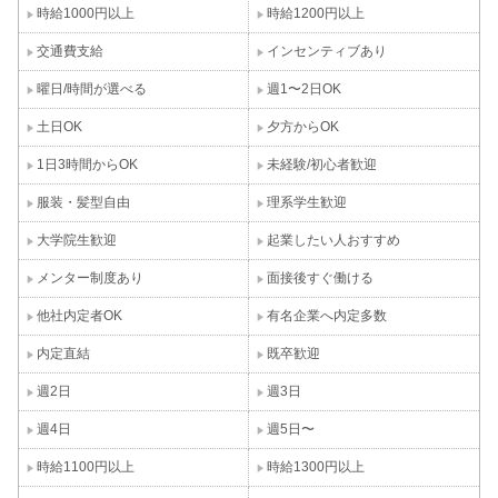
時給1000円以上
時給1200円以上
交通費支給
インセンティブあり
曜日/時間が選べる
週1〜2日OK
土日OK
夕方からOK
1日3時間からOK
未経験/初心者歓迎
服装・髪型自由
理系学生歓迎
大学院生歓迎
起業したい人おすすめ
メンター制度あり
面接後すぐ働ける
他社内定者OK
有名企業へ内定多数
内定直結
既卒歓迎
週2日
週3日
週4日
週5日〜
時給1100円以上
時給1300円以上