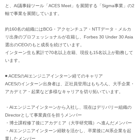
と、AI議事録ツール「ACES Meet」を展開する「Sigma事業」の2
軸で事業を展開しています。
約160名の組織にはBCG・アクセンチュア・NTTデータ・メルカ
リ出身のプロフェッショナルが在籍し、Forbes 30 Under 30 Asia
選出のCEOのもと成長を続けています。
インターン生も累計で70名以上在籍、現役も15名以上が勤務して
います。
◾️ ACESのAIエンジニアインターン経てのキャリア
ACESのインターン出身者は、正社員登用はもちろん、大手企業・
アカデミア・起業など多様なキャリアを切り拓いています。
・AIエンジニアインターンから入社し、現在はデリバリー組織の
Directorとして事業責任を担うメンバー
・博士課程修了後にアカデミア（大学研究職）へ進んだメンバー
・AIエンジニアインターン経験を活かし、卒業後にAI系企業を起
業したメンバー