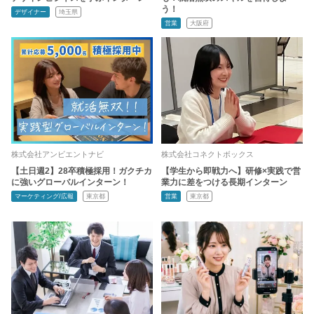
う！
デザイナー
埼玉県
営業
大阪府
株式会社アンビエントナビ
株式会社コネクトボックス
【土日週2】28卒積極採用！ガクチカ
【学生から即戦力へ】研修×実践で営
に強いグローバルインターン！
業力に差をつける長期インターン
マーケティング/広報
東京都
営業
東京都