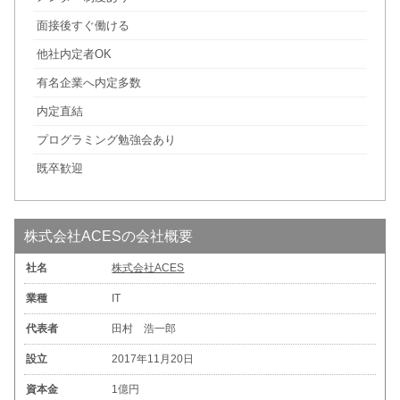
面接後すぐ働ける
他社内定者OK
有名企業へ内定多数
内定直結
プログラミング勉強会あり
既卒歓迎
株式会社ACESの会社概要
社名
株式会社ACES
業種
IT
代表者
田村 浩一郎
設立
2017年11月20日
資本金
1億円