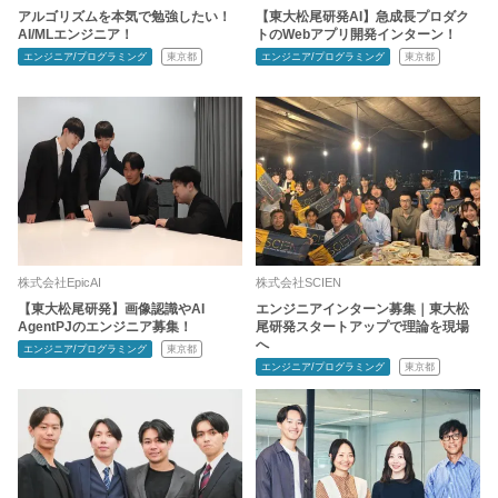
アルゴリズムを本気で勉強したい！
【東大松尾研発AI】急成長プロダク
AI/MLエンジニア！
トのWebアプリ開発インターン！
エンジニア/プログラミング
東京都
エンジニア/プログラミング
東京都
株式会社EpicAI
株式会社SCIEN
【東大松尾研発】画像認識やAI
エンジニアインターン募集｜東大松
AgentPJのエンジニア募集！
尾研発スタートアップで理論を現場
へ
エンジニア/プログラミング
東京都
エンジニア/プログラミング
東京都