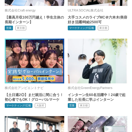
株式会社Craft energy
ULTRA SOCIAL株式会社
【最高月収100万円越え！学生主体の
大手コスメのライブMC＠六本木/美容
長期インターン】
好き活躍/時給2500可
営業
東京都
マーケティング/広報
東京都
株式会社アンビエントナビ
株式会社GreenEnergyPartners
【土日週2◎】まだ就活に間に合う！
インターン生60名活躍中！24歳で起
初心者でもOK！グローバルマーケ
業した社長に学ぶインターン
マーケティング/広報
大阪府
営業
東京都