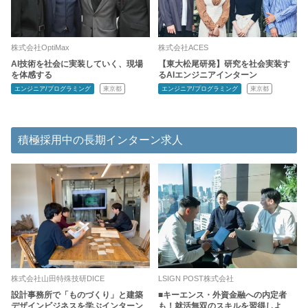
株式会社OptiMax
株式会社ACES
AI技術を社会に実装していく、現場
【東大松尾研発】研究を社会実装す
を体感する
るAIエンジニアインターン
エンジニア/プログラミング
東京都
エンジニア/プログラミング
東京都
積極採用中の長期インターン求人
株式会社山田特殊技研DICE
LSIGN POST株式会社
設計事務所で「ものづくり」と建築
■キーエンス・外資金融への内定者
デザインビジネスを学ぶインターン
も！就活無双のスキルを習得しよ