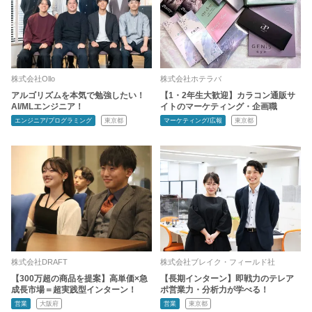
株式会社Ollo
株式会社ホテラバ
アルゴリズムを本気で勉強したい！
【1・2年生大歓迎】カラコン通販サ
AI/MLエンジニア！
イトのマーケティング・企画職
エンジニア/プログラミング
東京都
マーケティング/広報
東京都
株式会社DRAFT
株式会社ブレイク・フィールド社
【300万超の商品を提案】高単価×急
【長期インターン】即戦力のテレア
成長市場＝超実践型インターン！
ポ営業力・分析力が学べる！
営業
大阪府
営業
東京都