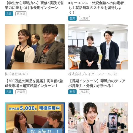
【学生から即戦力へ】研修×実践で営
■キーエンス・外資金融への内定者
業力に差をつける長期インターン
も！就活無双のスキルを習得しよ
う！
営業
東京都
営業
大阪府
株式会社DRAFT
株式会社ブレイク・フィールド社
【300万超の商品を提案】高単価×急
【長期インターン】即戦力のテレア
成長市場＝超実践型インターン！
ポ営業力・分析力が学べる！
営業
大阪府
営業
東京都