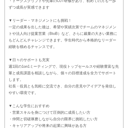
・トークスクリプトや先輩のOJT研修があり、初めての方も一歩
ずつ成長が実感できます
▼リーダー・マネジメントにも挑戦！
一定の成果を出した後は、希望や実績次第でチームのマネジメン
トや法人向け提案営業（BtoB）など、さらに裁量の大きい業務に
もどんどんチャレンジできます。学生時代から本格的なリーダー
経験を積めるチャンスです。
▼日々のサポートも充実
週1回の1on1ミーティングで、現役トップセールスや経験豊富な先
輩と成長課題を相談しながら、個々の目標達成を全力でサポート
します。
社長・役員とも気軽に交流でき、自分の意見やアイデアを発信し
やすい環境です。
▼こんな学生におすすめ
・営業スキルを身につけて圧倒的に成長したい方
・仲間と切磋琢磨しながら自分の限界に挑戦したい方
・キャリアアップや将来の起業に興味がある方