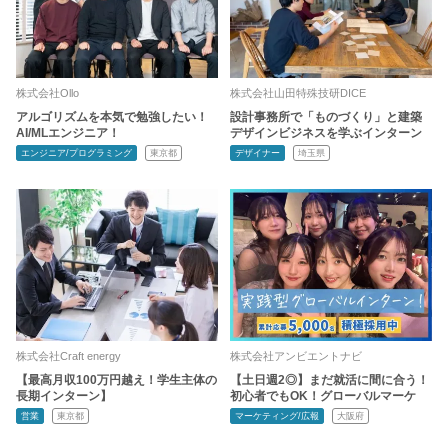
株式会社Ollo
株式会社山田特殊技研DICE
アルゴリズムを本気で勉強したい！
設計事務所で「ものづくり」と建築
AI/MLエンジニア！
デザインビジネスを学ぶインターン
エンジニア/プログラミング
東京都
デザイナー
埼玉県
株式会社Craft energy
株式会社アンビエントナビ
【最高月収100万円越え！学生主体の
【土日週2◎】まだ就活に間に合う！
長期インターン】
初心者でもOK！グローバルマーケ
営業
東京都
マーケティング/広報
大阪府