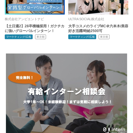
株式会社アンビエントナビ
ULTRA SOCIAL株式会社
【土日週2】28卒積極採用！ガクチカ
大手コスメのライブMC＠六本木/美容
に強いグローバルインターン！
好き活躍/時給2500可
マーケティング/広報
東京都
マーケティング/広報
東京都