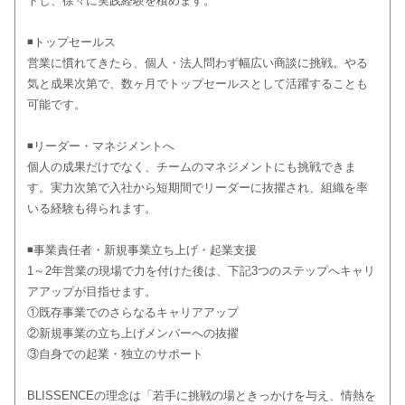
トし、徐々に実践経験を積めます。
◾️トップセールス
営業に慣れてきたら、個人・法人問わず幅広い商談に挑戦。やる
気と成果次第で、数ヶ月でトップセールスとして活躍することも
可能です。
◾️リーダー・マネジメントへ
個人の成果だけでなく、チームのマネジメントにも挑戦できま
す。実力次第で入社から短期間でリーダーに抜擢され、組織を率
いる経験も得られます。
◾️事業責任者・新規事業立ち上げ・起業支援
1～2年営業の現場で力を付けた後は、下記3つのステップへキャリ
アアップが目指せます。
①既存事業でのさらなるキャリアアップ
②新規事業の立ち上げメンバーへの抜擢
③自身での起業・独立のサポート
BLISSENCEの理念は「若手に挑戦の場ときっかけを与え、情熱を