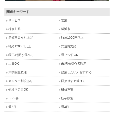
関連キーワード
サービス
営業
神奈川県
横浜市
新規事業立ち上げ
時給1000円以上
時給1200円以上
交通費支給
曜日/時間が選べる
週1〜2日OK
土日OK
未経験/初心者歓迎
大学院生歓迎
起業したい人おすすめ
メンター制度あり
面接後すぐ働ける
他社内定者OK
研修充実
ES不要
既卒歓迎
週2日
週3日