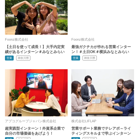
Foonz株式会社
Foonz株式会社
【土日を使って成長！】大手内定実
最強ガクチカが作れる営業インター
績があるインターン＃みなとみらい
ン！＃土日OK＃横浜みなとみらい
営業
神奈川県
営業
神奈川県
アプコグループジャパン株式会社
株式会社LIFLAP
超実践型インターン！外資系企業で
営業サポート業務でテレアポ～ライ
自分の市場価値をあげよう！
ティングスキルまで学ぶインターン