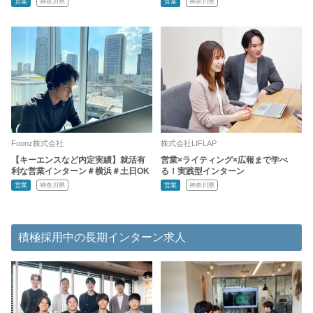
営業
神奈川県
営業
神奈川県
Foonz株式会社
株式会社LIFLAP
【キーエンスなど内定実績】就活有
営業×ライティング×広報まで学べ
利な営業インターン＃横浜＃土日OK
る！実践型インターン
営業
神奈川県
営業
神奈川県
積極採用中の長期インターン求人