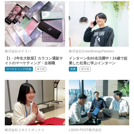
株式会社ホテラバ
株式会社GreenEnergyPartners
【1・2年生大歓迎】カラコン通販サ
インターン生60名活躍中！24歳で起
イトのマーケティング・企画職
業した社長に学ぶインターン
マーケティング/広報
東京都
営業
東京都
株式会社コネクトボックス
LSIGN POST株式会社