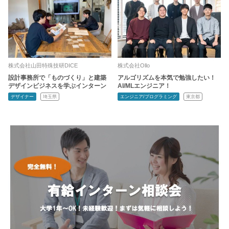
株式会社山田特殊技研DICE
株式会社Ollo
設計事務所で「ものづくり」と建築
アルゴリズムを本気で勉強したい！
デザインビジネスを学ぶインターン
AI/MLエンジニア！
デザイナー
埼玉県
エンジニア/プログラミング
東京都