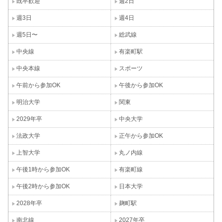
既卒歓迎
週2日
週3日
週4日
週5日〜
総武線
中央線
有楽町駅
中央本線
スポーツ
午前から参加OK
午後から参加OK
明治大学
関東
2029年卒
中央大学
法政大学
正午から参加OK
上智大学
丸ノ内線
午後1時から参加OK
有楽町線
午後2時から参加OK
日本大学
2028年卒
麹町駅
南北線
2027年卒