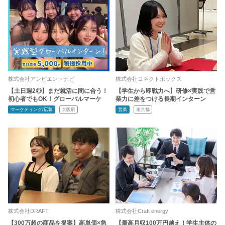
株式会社アンビエントナビ
株式会社コネクトボックス
【土日週2◎】まだ就活に間に合う！
【学生から即戦力へ】研修×実践で営
初心者でもOK！グローバルマーケ
業力に差をつける長期インターン
マーケティング/広報
大阪府
営業
東京都
株式会社DRAFT
株式会社Craft energy
【300万超の商品を提案】高単価×急
【最高月収100万円越え！学生主体の