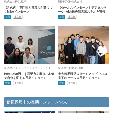
株式会社ROLEUP
REHATCH株式会社
【丸の内】専門性と営業力が身につ
【セールスインターン】デジタルマ
くM&Aインターン
ーケ×AIの最先端営業スキルを獲得
営業
東京都
営業
東京都
株式会社インフィニティエージェント
株式会社QuackShift
時給1,600円～｜営業力を磨き、本気
東大松尾研発スタートアップでCEO
で自分を変える長期インターン
直下のセールス長期インターン！
営業
東京都
営業
東京都
積極採用中の長期インターン求人