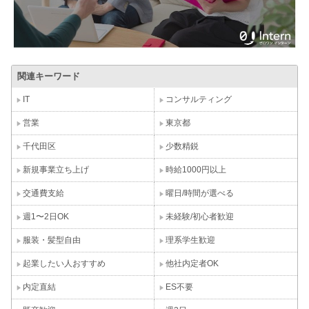
関連キーワード
IT
コンサルティング
営業
東京都
千代田区
少数精鋭
新規事業立ち上げ
時給1000円以上
交通費支給
曜日/時間が選べる
週1〜2日OK
未経験/初心者歓迎
服装・髪型自由
理系学生歓迎
起業したい人おすすめ
他社内定者OK
内定直結
ES不要