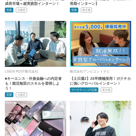
成長市場＝超実践型インターン！
長期インターン】
営業
大阪府
営業
東京都
LSIGN POST株式会社
株式会社アンビエントナビ
■キーエンス・外資金融への内定者
【土日週2】28卒積極採用！ガクチカ
も！就活無双のスキルを習得しよ
に強いグローバルインターン！
う！
マーケティング/広報
東京都
営業
大阪府