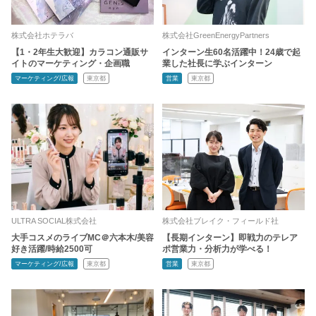
株式会社ホテラバ
株式会社GreenEnergyPartners
【1・2年生大歓迎】カラコン通販サ
インターン生60名活躍中！24歳で起
イトのマーケティング・企画職
業した社長に学ぶインターン
マーケティング/広報
東京都
営業
東京都
ULTRA SOCIAL株式会社
株式会社ブレイク・フィールド社
大手コスメのライブMC＠六本木/美容
【長期インターン】即戦力のテレア
好き活躍/時給2500可
ポ営業力・分析力が学べる！
マーケティング/広報
東京都
営業
東京都