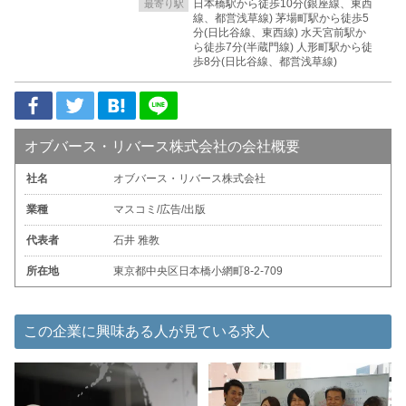
日本橋駅から徒歩10分(銀座線、東西
最寄り駅
線、都営浅草線) 茅場町駅から徒歩5
分(日比谷線、東西線) 水天宮前駅か
ら徒歩7分(半蔵門線) 人形町駅から徒
歩8分(日比谷線、都営浅草線)
オブバース・リバース株式会社の会社概要
社名
オブバース・リバース株式会社
業種
マスコミ/広告/出版
代表者
石井 雅教
所在地
東京都中央区日本橋小網町8-2-709
この企業に興味ある人が見ている求人