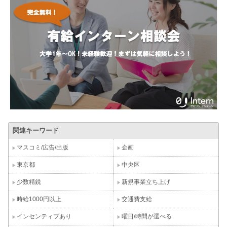
関連キーワード
マスコミ/広告/出版
企画
東京都
中央区
少数精鋭
新規事業立ち上げ
時給1000円以上
交通費支給
インセンティブあり
曜日/時間が選べる