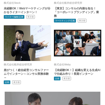
株式会社Stock
株式会社船井総合研究所
未経験OK！Webマーケティングが分
【東京】コンサルの内側を知る！
かるライターインターン！
「コーポレートブランディング」業
務
ライター/編集/記者
東京都
マーケティング/広報
東京都
株式会社船井総合研究所
株式会社Weby
差がつく！総合経営コンサルファー
【未経験OK！】組織を変える生成AI
ムでインターン～コンサル実務体験
で仕組み作り！長期インターン
～
企画
東京都
企画
東京都