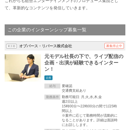
これからも総合エンターテインメントのプロデュース集団とし
て、革新的なコンテンツを発信していきます。
この企業のインターンシップ募集一覧
オブバース・リバース株式会社
募集停止中
東京都
元モデル社長の下で、ライブ配信の
企画・出演が経験できるインター
ン！
企画
要確認
給与
交通費支給あり
勤務可能日: 月,火,水,木,金
勤務条件
週2日以上
15時00分〜22時00分の間で1日5時
間以上
※案件に応じて勤務時間が流動的に
なることがあります。詳細は面談時
にお話しします。