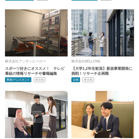
株式会社アンサンヒーロー
株式会社BELLOWL
スポーツ好きにオススメ！ テレビ
【大学1,2年生歓迎】新規事業開発に
番組の情報リサーチや書籍編集
挑戦！リサーチ企画職
事務/アシスタント
東京都
企画
東京都