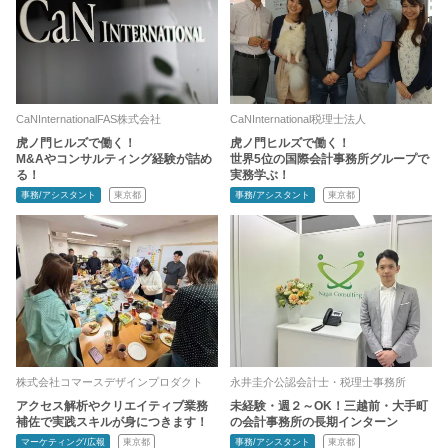
CaNInternationalFAS株式会社
CaNInternational税理士法人
虎ノ門ヒルズで働く！
虎ノ門ヒルズで働く！
M&Aやコンサルティング経験が詰め
世界5位の国際会計事務所グループで
る！
実務学ぶ！
事務/アシスタント
東京都
事務/アシスタント
東京都
株式会社コマースデザインプロダクト
永井圭介公認会計士・税理士事務所
アクセス解析やクリエイティブ業務
未経験・週２～OK！三越前・大手町
補佐で実践スキルが身につきます！
の会計事務所の長期インターン
マーケティング/広報
東京都
事務/アシスタント
東京都