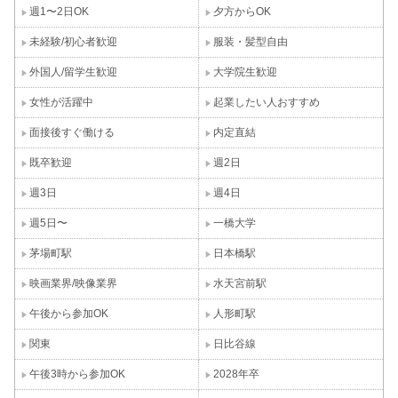
週1〜2日OK
夕方からOK
未経験/初心者歓迎
服装・髪型自由
外国人/留学生歓迎
大学院生歓迎
女性が活躍中
起業したい人おすすめ
面接後すぐ働ける
内定直結
既卒歓迎
週2日
週3日
週4日
週5日〜
一橋大学
茅場町駅
日本橋駅
映画業界/映像業界
水天宮前駅
午後から参加OK
人形町駅
関東
日比谷線
午後3時から参加OK
2028年卒