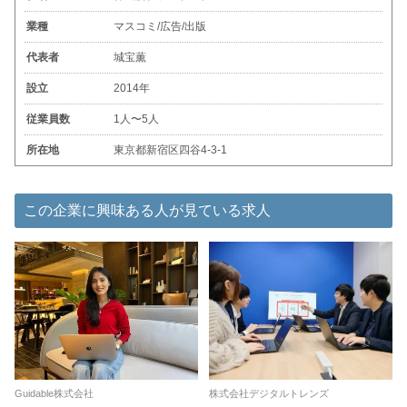
業種
マスコミ/広告/出版
代表者
城宝薫
設立
2014年
従業員数
1人〜5人
所在地
東京都新宿区四谷4-3-1
この企業に興味ある人が見ている求人
Guidable株式会社
株式会社デジタルトレンズ