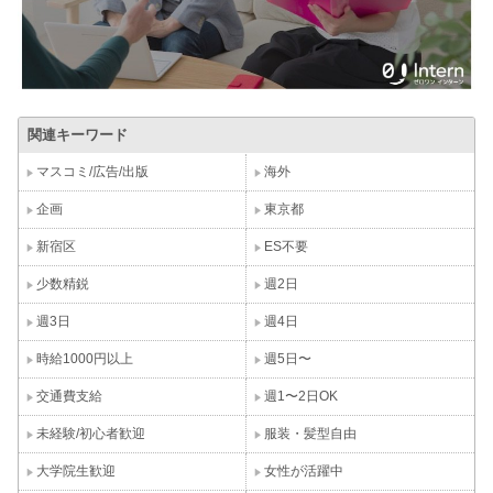
関連キーワード
マスコミ/広告/出版
海外
企画
東京都
新宿区
ES不要
少数精鋭
週2日
週3日
週4日
時給1000円以上
週5日〜
交通費支給
週1〜2日OK
未経験/初心者歓迎
服装・髪型自由
大学院生歓迎
女性が活躍中