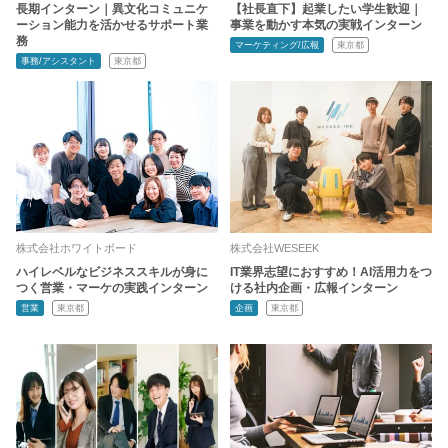
長期インターン｜異文化コミュニケ
【社長直下】起業したい学生歓迎｜
ーション能力を活かせるサポート業
事業を動かす本気の実戦インターン
務
マーケティング/広報
東京都
事務/アシスタント
東京都
株式会社ホワイトボード
株式会社WESEEK
ハイレベルなビジネススキルが身に
IT業界志望におすすめ！AI活用力をつ
つく営業・マーケの実践インターン
ける社内企画・広報インターン
営業
東京都
企画
東京都