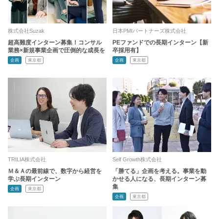
株式会社Suzak
日本PMIパートナーズ株式会社
超高難度インターン募集！コンサル
PEファンドでの長期インターン【新
業務×新規事業企画で圧倒的な成長を
卒採用有】
企画
東京都
企画
東京都
TRILIA株式会社
Self Growth株式会社
Ｍ＆Ａの最前線で、数字から経営を
「勝てる」企画を考える。事業を動
学ぶ長期インターン
かせる人になる、長期インターン募
集
企画
東京都
企画
東京都