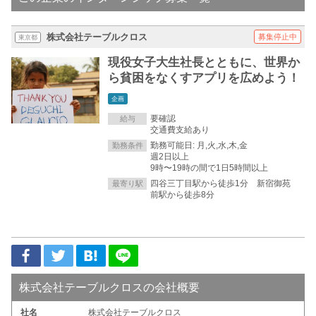
株式会社テーブルクロス
募集停止中
東京都
現役女子大生社長とともに、世界か
ら貧困をなくすアプリを広めよう！
企画
要確認
給与
交通費支給あり
勤務可能日: 月,火,水,木,金
勤務条件
週2日以上
9時〜19時の間で1日5時間以上
四谷三丁目駅から徒歩1分 新宿御苑
最寄り駅
前駅から徒歩8分
株式会社テーブルクロスの会社概要
社名
株式会社テーブルクロス