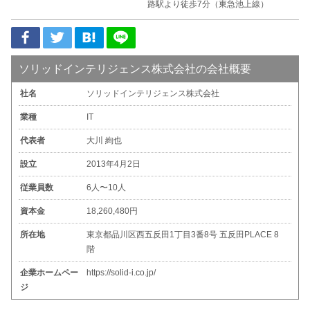
路駅より徒歩7分（東急池上線）
ソリッドインテリジェンス株式会社の会社概要
社名
ソリッドインテリジェンス株式会社
業種
IT
代表者
大川 絢也
設立
2013年4月2日
従業員数
6人〜10人
資本金
18,260,480円
所在地
東京都品川区西五反田1丁目3番8号 五反田PLACE 8
階
企業ホームペー
https://solid-i.co.jp/
ジ