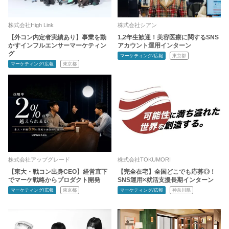
株式会社High Link
株式会社シアン
【外コン内定者実績あり】事業を動
1,2年生歓迎！美容医療に関するSNS
かすインフルエンサーマーケティン
アカウント運用インターン
グ
マーケティング/広報
東京都
マーケティング/広報
東京都
株式会社アップグレード
株式会社TOKUMORI
【東大・戦コン出身CEO】経営直下
【完全在宅】全国どこでも応募◎！
でマーケ戦略からプロダクト開発
SNS運用×就活支援長期インターン
マーケティング/広報
東京都
マーケティング/広報
神奈川県