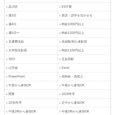
品川区
ES不要
週3日
英語・語学を活かせる
週4日
時給1000円以上
週5日〜
時給1200円以上
交通費支給
未経験/初心者歓迎
大学院生歓迎
時給1100円以上
SEO
五反田駅
山手線
Excel
PowerPoint
高時給・高収入
午前から参加OK
午後から参加OK
関東
2029年卒
2030年卒
正午から参加OK
午後1時から参加OK
午後2時から参加OK