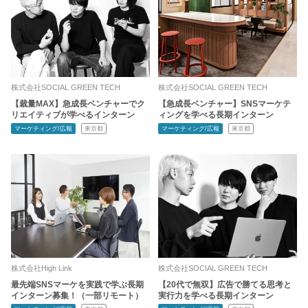
株式会社SOCIAL GREEN TECH
株式会社SOCIAL GREEN TECH
【裁量MAX】急成長ベンチャーでク
【急成長ベンチャー】SNSマーケテ
リエイティブが学べるインターン
ィングを学べる長期インターン
マーケティング/広報
東京都
マーケティング/広報
東京都
株式会社High Link
株式会社SOCIAL GREEN TECH
最先端SNSマーケを実践で学ぶ長期
【20代で無双】広告で勝てる思考と
インターン募集！（一部リモート）
実行力を学べる長期インターン