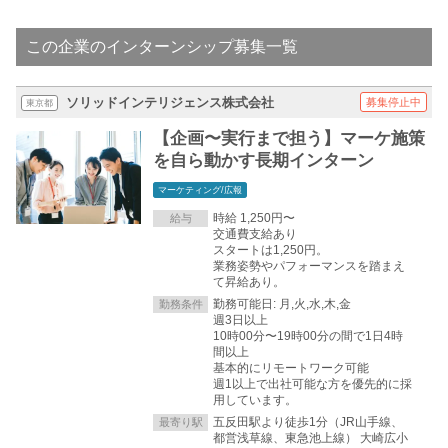
この企業のインターンシップ募集一覧
ソリッドインテリジェンス株式会社
募集停止中
東京都
【企画〜実行まで担う】マーケ施策
を自ら動かす長期インターン
マーケティング/広報
時給 1,250円〜
給与
交通費支給あり
スタートは1,250円。
業務姿勢やパフォーマンスを踏まえ
て昇給あり。
勤務可能日: 月,火,水,木,金
勤務条件
週3日以上
10時00分〜19時00分の間で1日4時
間以上
基本的にリモートワーク可能
週1以上で出社可能な方を優先的に採
用しています。
五反田駅より徒歩1分（JR山手線、
最寄り駅
都営浅草線、東急池上線） 大崎広小