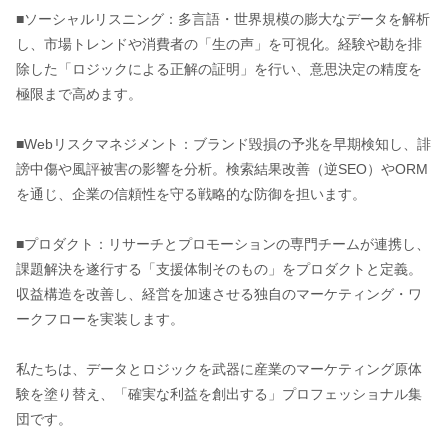
■ソーシャルリスニング：多言語・世界規模の膨大なデータを解析
し、市場トレンドや消費者の「生の声」を可視化。経験や勘を排
除した「ロジックによる正解の証明」を行い、意思決定の精度を
極限まで高めます。
■Webリスクマネジメント：ブランド毀損の予兆を早期検知し、誹
謗中傷や風評被害の影響を分析。検索結果改善（逆SEO）やORM
を通じ、企業の信頼性を守る戦略的な防御を担います。
■プロダクト：リサーチとプロモーションの専門チームが連携し、
課題解決を遂行する「支援体制そのもの」をプロダクトと定義。
収益構造を改善し、経営を加速させる独自のマーケティング・ワ
ークフローを実装します。
私たちは、データとロジックを武器に産業のマーケティング原体
験を塗り替え、「確実な利益を創出する」プロフェッショナル集
団です。