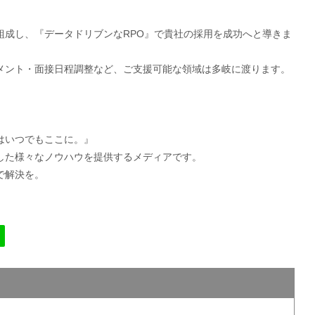
組成し、『データドリブンなRPO』で貴社の採用を成功へと導きま
メント・面接日程調整など、ご支援可能な領域は多岐に渡ります。
。
はいつでもここに。』
した様々なノウハウを提供するメディアです。
で解決を。