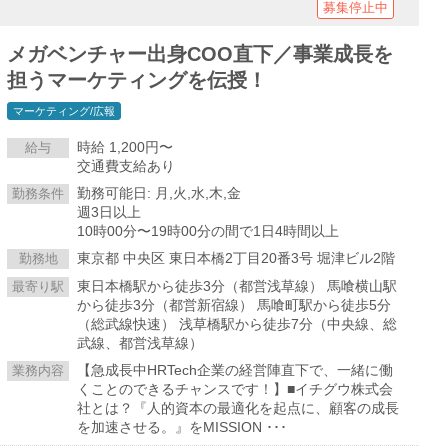
募集停止中
メガベンチャー出身COO直下／事業成長を
担うマーケティングを伝授！
マーケティング/広報
時給 1,200円〜
給与
交通費支給あり
勤務可能日: 月,火,水,木,金
勤務条件
週3日以上
10時00分〜19時00分の間で1日4時間以上
東京都 中央区 東日本橋2丁目20番3号 堀津ビル2階
勤務地
東日本橋駅から徒歩3分（都営浅草線） 馬喰横山駅
最寄り駅
から徒歩3分（都営新宿線） 馬喰町駅から徒歩5分
（総武線快速） 浅草橋駅から徒歩7分（中央線、総
武線、都営浅草線）
【急成長中HRTech企業の経営陣直下で、一緒に働
業務内容
くことのできるチャンスです！】■イチグウ株式会
社とは？『人的資本の最適化を起点に、顧客の成長
を加速させる。』をMISSION ･･･