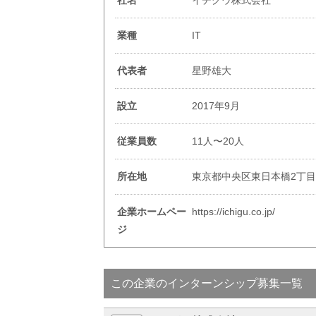
社名
イチグウ株式会社
業種
IT
代表者
星野雄大
設立
2017年9月
従業員数
11人〜20人
所在地
東京都中央区東日本橋2丁目2
企業ホームペー
https://ichigu.co.jp/
ジ
この企業のインターンシップ募集一覧