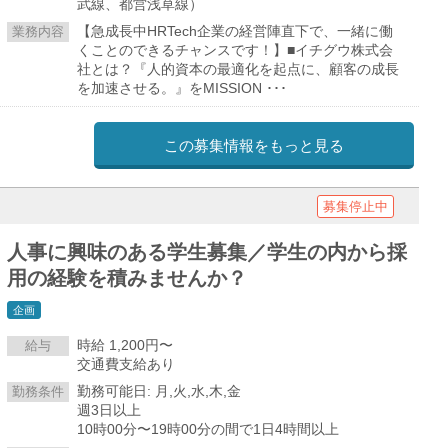
武線、都営浅草線）
【急成長中HRTech企業の経営陣直下で、一緒に働
業務内容
くことのできるチャンスです！】■イチグウ株式会
社とは？『人的資本の最適化を起点に、顧客の成長
を加速させる。』をMISSION ･･･
この募集情報をもっと見る
募集停止中
人事に興味のある学生募集／学生の内から採
用の経験を積みませんか？
企画
時給 1,200円〜
給与
交通費支給あり
勤務可能日: 月,火,水,木,金
勤務条件
週3日以上
10時00分〜19時00分の間で1日4時間以上