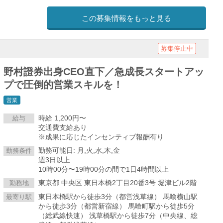
この募集情報をもっと見る
募集停止中
野村證券出身CEO直下／急成長スタートアッ
プで圧倒的営業スキルを！
営業
時給 1,200円〜
給与
交通費支給あり
※成果に応じたインセンティブ報酬有り
勤務可能日: 月,火,水,木,金
勤務条件
週3日以上
10時00分〜19時00分の間で1日4時間以上
東京都 中央区 東日本橋2丁目20番3号 堀津ビル2階
勤務地
東日本橋駅から徒歩3分（都営浅草線） 馬喰横山駅
最寄り駅
から徒歩3分（都営新宿線） 馬喰町駅から徒歩5分
（総武線快速） 浅草橋駅から徒歩7分（中央線、総