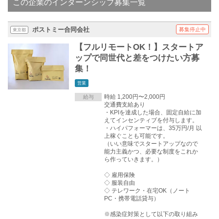
この企業のインターンシップ募集一覧
ポストミー合同会社
募集停止中
東京都
【フルリモートOK！】スタートア
ップで同世代と差をつけたい方募
集！
営業
時給 1,200円〜2,000円
給与
交通費支給あり
・KPIを達成した場合、固定自給に加
えてインセンティブを付与します。
・ハイパフォーマーは、35万円/月 以
上稼ぐことも可能です。
（いい意味でスタートアップなので
能力主義かつ、必要な制度をこれか
ら作っていきます。）
◇ 雇用保険
◇ 服装自由
◇ テレワーク・在宅OK（ノート
PC・携帯電話貸与）
※感染症対策として以下の取り組み