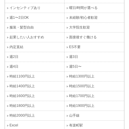
インセンティブあり
曜日/時間が選べる
週1〜2日OK
未経験/初心者歓迎
服装・髪型自由
大学院生歓迎
起業したい人おすすめ
面接後すぐ働ける
内定直結
ES不要
週2日
週3日
週4日
週5日〜
時給1100円以上
時給1300円以上
時給1400円以上
時給1500円以上
時給1600円以上
時給1700円以上
時給1800円以上
時給1900円以上
時給2000円以上
山手線
Excel
有楽町駅