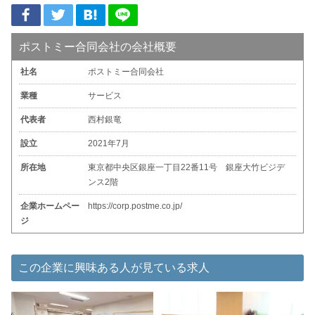
ポストミー合同会社の会社概要
社名
ポストミー合同会社
業種
サービス
代表者
西村銀竜
設立
2021年7月
所在地
東京都中央区銀座一丁目22番11号 銀座大竹ビジデ
ンス2階
企業ホームペー
https://corp.postme.co.jp/
ジ
この企業に興味ある人が見ている求人