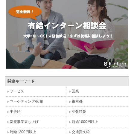
関連キーワード
サービス
営業
マーケティング/広報
東京都
中央区
少数精鋭
新規事業立ち上げ
時給1000円以上
時給1200円以上
交通費支給