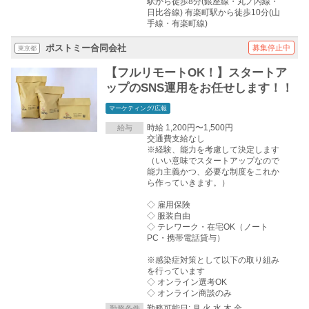
駅から徒歩8分(銀座線・丸ノ内線・
日比谷線) 有楽町駅から徒歩10分(山
手線・有楽町線)
ポストミー合同会社
募集停止中
東京都
【フルリモートOK！】スタートア
ップのSNS運用をお任せします！！
マーケティング/広報
時給 1,200円〜1,500円
給与
交通費支給なし
※経験、能力を考慮して決定します
（いい意味でスタートアップなので
能力主義かつ、必要な制度をこれか
ら作っていきます。）
◇ 雇用保険
◇ 服装自由
◇ テレワーク・在宅OK（ノート
PC・携帯電話貸与）
※感染症対策として以下の取り組み
を行っています
◇ オンライン選考OK
◇ オンライン商談のみ
勤務可能日: 月,火,水,木,金
勤務条件