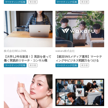
マーケティング/広報
東京都
マーケティング/広報
東京都
株式会社BELLOWL
wakaru株式会社
【大学1,2年生歓迎！】英語を使って
【就活SNSメディア運用】マーケテ
働く実践的リサーチ・コンサル職
ィングやビジネス戦闘力をつける
マーケティング/広報
東京都
マーケティング/広報
東京都