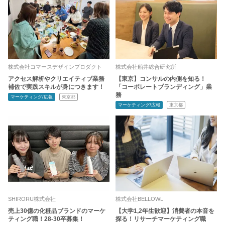
株式会社コマースデザインプロダクト
株式会社船井総合研究所
アクセス解析やクリエイティブ業務
【東京】コンサルの内側を知る！
補佐で実践スキルが身につきます！
「コーポレートブランディング」業
務
マーケティング/広報
東京都
マーケティング/広報
東京都
SHIRORU株式会社
株式会社BELLOWL
売上30億の化粧品ブランドのマーケ
【大学1,2年生歓迎】消費者の本音を
ティング職！28-30卒募集！
探る！リサーチマーケティング職