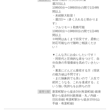
週2日以上
10時00分〜19時00分の間で1日4時
間以上
・未経験大歓迎！
・週2日〜（多く入れると助かりま
す）
・フルリモート勤務可能
10時00分〜19時00分の間で1日4時
間以上
※時間はあくまで目安です。柔軟に
対応可能なので随時ご相談くださ
い！
▼こんな方にお会いしたいです！
・同世代と圧倒的な差をつけて、自
分自身の市場価値を高めていきたい
方
・素直にどんどん吸収する方（現状
の能力値は不問です）
・まだ抽象的でも良いので「人生で
絶対こうなる、これを達成する」と
いう強い気持ちをお持ちの方
新富町駅から徒歩3分(有楽町線) 銀座
最寄り駅
駅から徒歩8分(銀座線・丸ノ内線・
日比谷線) 有楽町駅から徒歩10分(山
手線・有楽町線)