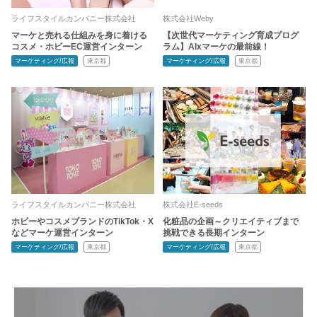
ライフスタイルカンパニー株式会社
株式会社Weby
マーケと売れる仕組みを身に着ける
【次世代マーケティング育成プログ
コスメ・ホビーEC運営インターン
ラム】AIxマーケの最前線！
マーケティング/広報
東京都
マーケティング/広報
東京都
ライフスタイルカンパニー株式会社
株式会社E-seeds
ホビーやコスメブランドのTikTok・X
化粧品の企画～クリエイティブまで
などマーケ運営インターン
挑戦できる長期インターン
マーケティング/広報
東京都
マーケティング/広報
東京都