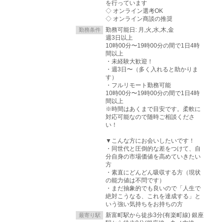
を行っています
◇ オンライン選考OK
◇ オンライン商談の推奨
勤務可能日: 月,火,水,木,金
勤務条件
週3日以上
10時00分〜19時00分の間で1日4時
間以上
・未経験大歓迎！
・週3日〜（多く入れると助かりま
す）
・フルリモート勤務可能
10時00分〜19時00分の間で1日4時
間以上
※時間はあくまで目安です。柔軟に
対応可能なので随時ご相談くださ
い！
▼こんな方にお会いしたいです！
・同世代と圧倒的な差をつけて、自
分自身の市場価値を高めていきたい
方
・素直にどんどん吸収する方（現状
の能力値は不問です）
・まだ抽象的でも良いので「人生で
絶対こうなる、これを達成する」と
いう強い気持ちをお持ちの方
新富町駅から徒歩3分(有楽町線) 銀座
最寄り駅