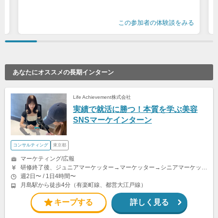
る
この参加者の体験談をみる
あなたにオススメの長期インターン
Life Achievement株式会社
実績で就活に勝つ！本質を学ぶ美容
SNSマーケインターン
コンサルティング
東京都
マーケティング/広報
研修終了後、ジュニアマーケッター→マーケッター→シニアマーケッター→副主任→主任→マネージャーと昇格していきます。 ・ジュニアマーケッター＆マーケッター＆シニアマーケッター SNSアカウントへの投稿1件につき1,000円〜4,000円 成果報酬1件につき2,500円 ・副主任＆主任 固定報酬8〜15万円/月 +成果購入・再生数達成によるインセンティブ ※週20時間以上の稼働目安 ・マネージャー 固定報酬15〜20万円/月 +成果購入・再生数達成によるインセンティブ ※週20時間以上の稼働目安 学生インターンの平均報酬は月8万円前後（時給換算2,000円以上）です。
週2日〜 / 1日4時間〜
月島駅から徒歩4分（有楽町線、都営大江戸線）
キープする
詳しく見る