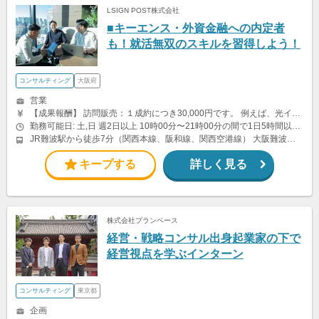
LSIGN POST株式会社
■キーエンス・外資金融への内定者
も！就活無双のスキルを習得しよう！
コンサルティング
大阪府
営業
【成果報酬】 訪問販売：１成約につき30,000円です。 例えば、光インターネットの成約であれば、平均的に2.5日で1件の契約が見込めます。（12,000円/1日6時間稼働） ＜月収例＞月に100万以上稼ぐ方もいます！ ・月5件成約：150,000円 ・月15件成約：450,000円 ・月30成約：900,000円➕マネジメントインセンティブ300,000円 合計1,200,000円 時給換算で2,000円程度が、平均的なインターン生の報酬となっています。 交通費支給あり
勤務可能日: 土,日 週2日以上 10時00分〜21時00分の間で1日5時間以上 上記は稼働の目安です。業務委託契約のため、勤務時間は自由に選んでいただけます。 原則土日勤務ですが、予定がある場合は平日への振替も相談可能です。
JR難波駅から徒歩7分（関西本線、阪和線、関西空港線） 大阪難波駅から徒歩13分（近鉄奈良線、阪神なんば線） 桜川駅から徒歩4分（大阪メトロ千日前線、阪神なんば線）
キープする
詳しく見る
株式会社プランベース
経営・戦略コンサル出身起業家の下で
経営視点を学ぶインターン
コンサルティング
東京都
企画