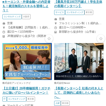
■キーエンス・外資金融への内定者
【最高月収100万円越え！学生主体
も！就活無双のスキルを習得しよ
の長期インターン】
う！
サービス
コンサルティング
東京都
コンサルティング
大阪府
営業
営業
フルコミッション制（１成約あたり10~25万） 時給換算で（2000円〜2500円）程度が目安となります。 月100万を稼ぐ学生多数在籍しています。 ■収入例 〇入社1か月目（早稲田大学2年生） 役職：アポインター 月間1契約×10万円＝10万円 ＋交通費 〇入社3か月目（明治大学2年生） 役職：アポインター 月間2契約×13万円＝26万円 ＋交通費 〇入社6か月目（慶應義塾大学3年生） 役職：アポインター 月間5契約×15万円＝75万円 ＋交通費 〇入社15か月目（東京大学3年生） 役職：クローザー 月間3契約×25万=75万円 ＋交通費 交通費支給あり
【成果報酬】 訪問販売：１成約につき30,000円です。 例えば、光インターネットの成約であれば、平均的に2.5日で1件の契約が見込めます。（12,000円/1日6時間稼働） ＜月収例＞月に100万以上稼ぐ方もいます！ ・月5件成約：150,000円 ・月15件成約：450,000円 ・月30成約：900,000円➕マネジメントインセンティブ300,000円 合計1,200,000円 時給換算で2,000円程度が、平均的なインターン生の報酬となっています。
週1日〜 / 1日6時間〜
週2日〜 / 1日5時間〜
新宿駅から徒歩8分（山手線）
JR難波駅から徒歩7分（関西本線、阪和線、関西空港線） 大阪難波駅から徒歩13分（近鉄奈良線、阪神なんば線） 桜川駅から徒歩4分（大阪メトロ千日前線、阪神なんば線）
株式会社アンビエントナビ
株式会社Nexor
【土日週2】28卒積極採用！ガクチ
【長期インターン】社長の付き人と
カに強いグローバルインターン！
して、圧倒的に成長したいあなた
へ。
IT
コンサルティング
東京都
人材
東京都
マーケティング/広報