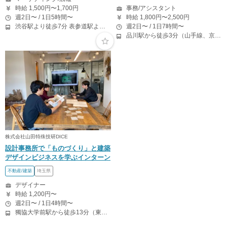
時給 1,500円〜1,700円
事務/アシスタント
週2日〜 / 1日5時間〜
時給 1,800円〜2,500円
渋谷駅より徒歩7分 表参道駅より徒歩5分
週2日〜 / 1日7時間〜
品川駅から徒歩3分（山手線、京浜東北線、横須賀線、上野東京ライン、ほか） 上大岡駅～都内の送迎なので、横浜付近在住が望ましいです。
株式会社山田特殊技研DICE
設計事務所で「ものづくり」と建築
デザインビジネスを学ぶインターン
不動産/建築
埼玉県
デザイナー
時給 1,200円〜
週2日〜 / 1日4時間〜
獨協大学前駅から徒歩13分（東武スカイツリーライン、東武伊勢崎線、東武日光線、鬼怒川線）