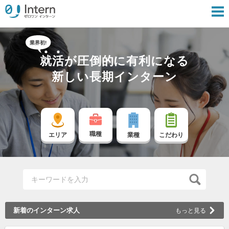
就
活
が圧倒的に有利になる
新しい長期インターン
職種
エリア
業種
こだわり
新着のインターン求人
もっと見る