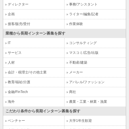
ディレクター
事務/アシスタント
企画
ライター/編集/記者
接客/販売/受付
作業体験
業種から長期インターン募集を探す
IT
コンサルティング
サービス
マスコミ/広告/出版
人材
不動産/建築
会計・税理士/その他士業
メーカー
教育/福祉/介護
アパレル/ファッション
金融/FinTech
商社
海外
農業・工業・林業・漁業
こだわり条件から長期インターン募集を探す
ベンチャー
大学1年生歓迎