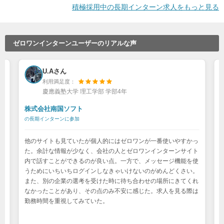
積極採用中の長期インターン求人をもっと見る
ゼロワンインターンユーザーのリアルな声
U.Aさん
利用満足度：
慶應義塾大学 理工学部 学部4年
株式会社南国ソフト
の長期インターンに参加
て
他のサイトも見ていたが個人的にはゼロワンが一番使いやすかっ
式
た。余計な情報が少なく、会社の人とゼロワンインターンサイト
進
内で話すことができるのが良い点。一方で、メッセージ機能を使
先
うためにいちいちログインしなきゃいけないのがめんどくさい。
し
また、別の企業の選考を受けた時に待ち合わせの場所にきてくれ
、
なかったことがあり、その点のみ不安に感じた。求人を見る際は
勤務時間を重視してみていた。