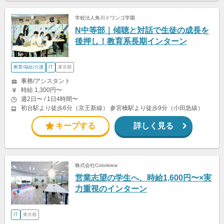
学校法人角川ドワンゴ学園
N中等部｜傾聴と対話で生徒の成長を
後押し！教育系長期インターン
教育/福祉/介護
IT
東京都
事務/アシスタント
時給 1,300円〜
週2日〜 / 1日4時間〜
初台駅より徒歩6分（京王新線） 参宮橋駅より徒歩9分（小田急線）
キープする
詳しく見る
株式会社Colorkrew
営業志望の学生へ、時給1,600円〜×実
力重視のインターン
IT
東京都