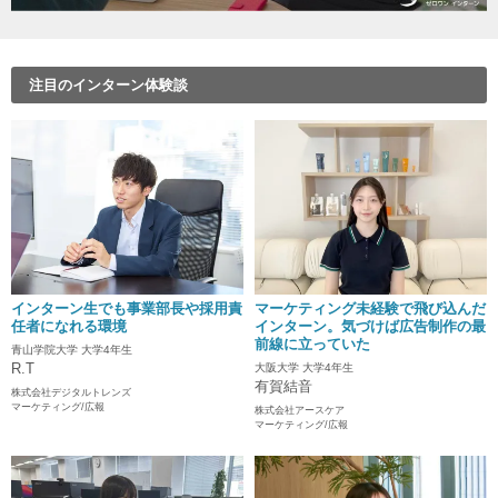
注目のインターン体験談
インターン生でも事業部長や採用責
マーケティング未経験で飛び込んだ
任者になれる環境
インターン。気づけば広告制作の最
前線に立っていた
青山学院大学 大学4年生
R.T
大阪大学 大学4年生
有賀結音
株式会社デジタルトレンズ
マーケティング/広報
株式会社アースケア
マーケティング/広報