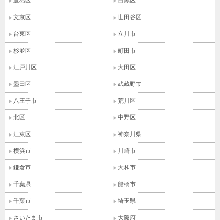
豊島区
目黒区
文京区
世田谷区
台東区
立川市
杉並区
町田市
江戸川区
大田区
墨田区
武蔵野市
八王子市
荒川区
北区
中野区
江東区
神奈川県
横浜市
川崎市
鎌倉市
大和市
千葉県
船橋市
千葉市
埼玉県
さいたま市
大阪府