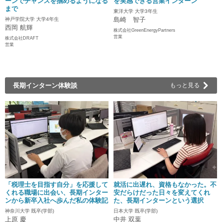
ーンでチャンスを掴めるようになる
を実感できる営業インターン
まで
東洋大学 大学3年生
島崎 智子
神戸学院大学 大学4年生
西岡 航輝
株式会社GreenEnergyPartners
営業
株式会社DRAFT
営業
長期インターン体験談
もっと見る
「税理士を目指す自分」を応援して
就活に出遅れ、資格もなかった。不
くれる職場に出会い、長期インター
安だらけだった日々を変えてくれ
ンから新卒入社へ歩んだ私の体験記
た、長期インターンという選択
神奈川大学 既卒(学部)
日本大学 既卒(学部)
上原 慶
中井 双葉