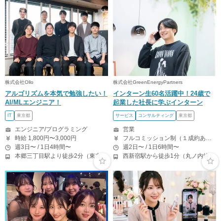
株式会社Ollo
株式会社GreenEnergyPartners
アルゴリズムを本気で勉強したい！
インターン生60名活躍中！24歳で
AI/MLエンジニア！
起業した社長に学ぶインターン
IT
東京都
サービス
コンサルティング
東京都
エンジニア/プログラミング
営業
時給 1,800円〜3,000円
フルコミッション制（１成約あたり8-25万） 月５０万以上稼ぐインターン生も多数います！ ■収入例 ○入社１ヶ月目（明治大学2年生） 役職：アポインター 月間１契約×８万円＝８万円 ＋交通費 ○入社３ヶ月目（東京大学２年生） 役職：アポインター（ランク：ブロンズ） 月間３契約×10万円＝30万円 ＋交通費 ○入社６ヶ月目（早稲田大学３年生） 役職：アポインター（ランク：シルバー） 月間５契約×12万円＝60万円 ＋交通費 ○入社15ヶ月目（慶應大学３年生） 役職：クローザー 月間３契約×25万＝75万円 ＋交通費
週3日〜 / 1日4時間〜
週2日〜 / 1日6時間〜
本郷三丁目駅より徒歩2分（東京メトロ丸の内線/都営地下鉄大江戸線）
西新宿駅から徒歩1分（丸ノ内線）