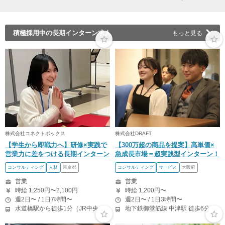
積極採用中の長期インターン求人
もっと見る
株式会社コネクトボックス
株式会社DRAFT
【学生から即戦力へ】研修×実践で
【300万超の商品を提案】高単価×
営業力に差をつける長期インターン
急成長市場＝超実践型インターン！
コンサルティング
人材
東京都
コンサルティング
サービス
大阪府
営業
営業
時給 1,250円〜2,100円
時給 1,200円〜
週2日〜 / 1日7時間〜
週2日〜 / 1日3時間〜
水道橋駅から徒歩1分（JR中央、総武線） 水道橋駅から徒歩6分（都営三田線）
地下鉄御堂筋線 中津駅 徒歩6分 梅田駅 徒歩7分