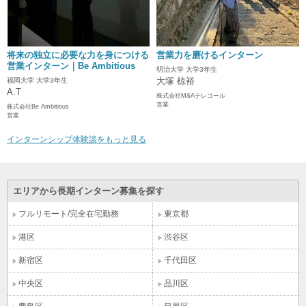
将来の独立に必要な力を身につける
営業力を磨けるインターン
営業インターン｜Be Ambitious
明治大学 大学3年生
大塚 椋裕
福岡大学 大学3年生
A.T
株式会社M&Aテレコール
営業
株式会社Be Ambitious
営業
インターンシップ体験談をもっと見る
エリアから長期インターン募集を探す
フルリモート/完全在宅勤務
東京都
港区
渋谷区
新宿区
千代田区
中央区
品川区