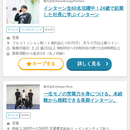
株式会社GreenEnergyPartners
インターン生60名活躍中！24歳で起業
した社長に学ぶインターン
サービス
コンサルティング
東京都
営業
フルコミッション制（１成約あたり8-25万） 月５０万以上稼ぐインターン生も多数います！ ■収入例 ○入社１ヶ月目（明治大学2年生） 役職：アポインター 月間１契約×８万円＝８万円 ＋交通費 ○入社３ヶ月目（東京大学２年生） 役職：アポインター（ランク：ブロンズ） 月間３契約×10万円＝30万円 ＋交通費 ○入社６ヶ月目（早稲田大学３年生） 役職：アポインター（ランク：シルバー） 月間５契約×12万円＝60万円 ＋交通費 ○入社15ヶ月目（慶應大学３年生） 役職：クローザー 月間３契約×25万＝75万円 ＋交通費 交通費支給あり
勤務可能日: 土,日 週2日以上 9時00分〜21時00分の間で1日6時間以上
西新宿駅から徒歩1分（丸ノ内線）
キープする
詳しく見る
株式会社Attrape-Reve
一生モノの営業力を身につける。未経
験から挑戦できる長期インターン。
サービス
静岡県
営業
時給 1,300円〜2,500円 交通費支給あり ＋インセンティブあり。