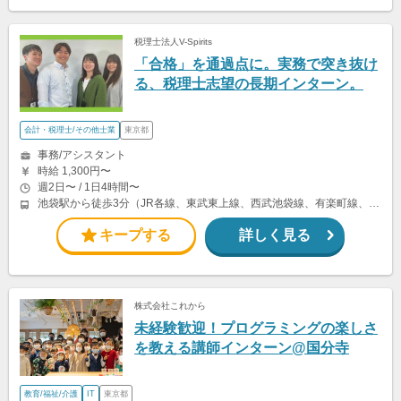
税理士法人V-Spirits
「合格」を通過点に。実務で突き抜け
る、税理士志望の長期インターン。
会計・税理士/その他士業
東京都
事務/アシスタント
時給 1,300円〜
週2日〜 / 1日4時間〜
池袋駅から徒歩3分（JR各線、東武東上線、西武池袋線、有楽町線、丸ノ内線、副都心線 他） 東池袋駅から徒歩4分（有楽町線） ◎駅3分の好立地！キレイで新しい21階建て高層ビルです。
キープする
詳しく見る
株式会社これから
未経験歓迎！プログラミングの楽しさ
を教える講師インターン@国分寺
教育/福祉/介護
IT
東京都