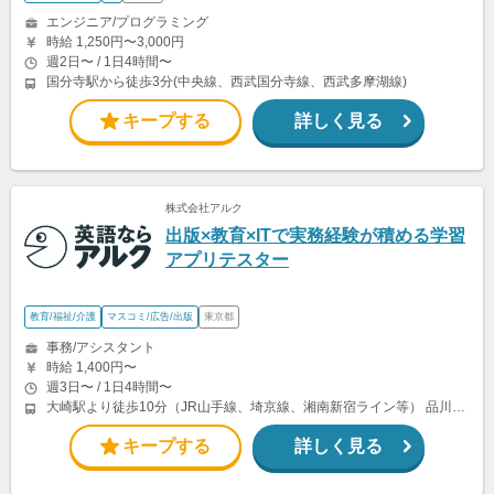
エンジニア/プログラミング
時給 1,250円〜3,000円
週2日〜 / 1日4時間〜
国分寺駅から徒歩3分(中央線、西武国分寺線、西武多摩湖線)
キープする
詳しく見る
株式会社アルク
出版×教育×ITで実務経験が積める学習
アプリテスター
教育/福祉/介護
マスコミ/広告/出版
東京都
事務/アシスタント
時給 1,400円〜
週3日〜 / 1日4時間〜
大崎駅より徒歩10分（JR山手線、埼京線、湘南新宿ライン等） 品川駅より徒歩12分（JR山手線、京浜東北線、東海道線、横須賀線等） 五反田駅より徒歩12分（JR山手線・都営浅草線・東急池上線）
キープする
詳しく見る