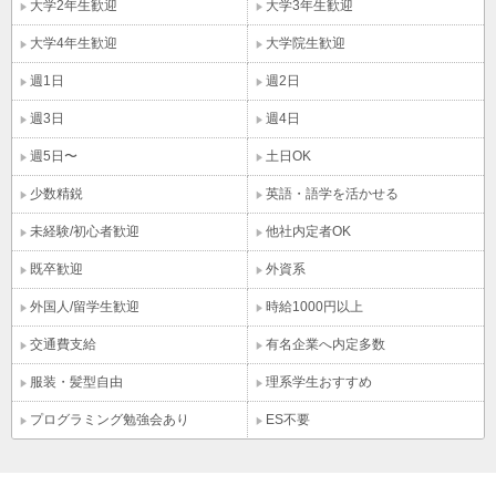
大学2年生歓迎
大学3年生歓迎
大学4年生歓迎
大学院生歓迎
週1日
週2日
週3日
週4日
週5日〜
土日OK
少数精鋭
英語・語学を活かせる
未経験/初心者歓迎
他社内定者OK
既卒歓迎
外資系
外国人/留学生歓迎
時給1000円以上
交通費支給
有名企業へ内定多数
服装・髪型自由
理系学生おすすめ
プログラミング勉強会あり
ES不要