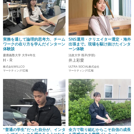
実務を通して論理的思考力、チーム
SNS運用・クリエイター選定・海外
ワークの在り方を学んだインターン
出張まで。現場を駆け抜けたインタ
体験談
ーン体験
慶應義塾大学 大学4年生
法政大学 既卒(学部)
H・R
井上彩愛
株式会社WILLCO
ULTRA SOCIAL株式会社
マーケティング/広報
マーケティング/広報
“普通の学生”だった自分が、インタ
全力で取り組むからこそ自信の成長