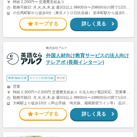
時給 2,200円〜 交通費支給あり
勤務可能日: 月,火,水,木,金 週3日以上 9時00分〜20時00分の間で1日5時間以上
小伝馬町駅から徒歩4分（東京メトロ日比谷線） 岩本町駅から徒歩5分（都営新宿線） 神田駅から徒歩8分（JR山手線・中央線、東京メトロ銀座線）
キープする
詳しく見る
株式会社アルク
外国人材向け教育サービスの法人向け
テレアポ (長期インターン)
教育/福祉/介護
マスコミ/広告/出版
東京都
営業
時給 2,300円〜2,500円 交通費支給あり ※法人向け電話対応、営業事務、カスタマーサポート等の経験を考慮して決定します。 成約企業数に応じた手当あり ※ご案内先が契約・入金に至った場合、支給対象となります。 ※詳細は面談時にご説明します。
勤務可能日: 月,火,水,木,金 週3日以上 9時00分〜18時00分の間で1日4時間以上 曜日・勤務時間は応相談 授業や試験期間等は相談可能です。 ただし、法人向けの電話対応を行うため、平日の日中に一定時間勤務できる方を想定しています。 ※リモート勤務なし
大崎駅より徒歩10分（JR山手線、埼京線、湘南新宿ライン等） 品川駅より徒歩12分（JR山手線、京浜東北線、東海道線、横須賀線等） 五反田駅より徒歩12分（JR山手線・都営浅草線・東急池上線）
キープする
詳しく見る