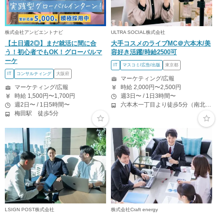
株式会社アンビエントナビ
ULTRA SOCIAL株式会社
【土日週2◎】まだ就活に間に合
大手コスメのライブMC＠六本木/美
う！初心者でもOK！グローバルマ
容好き活躍/時給2500可
ーケ
IT
マスコミ/広告/出版
東京都
IT
コンサルティング
大阪府
マーケティング/広報
マーケティング/広報
時給 2,000円〜2,500円
時給 1,500円〜1,700円
週3日〜 / 1日3時間〜
週2日〜 / 1日5時間〜
六本木一丁目より徒歩5分（南北線） 溜池山王駅より徒歩10分（銀座線） 六本木駅より徒歩12分（日比谷線）
梅田駅 徒歩5分
LSIGN POST株式会社
株式会社Craft energy