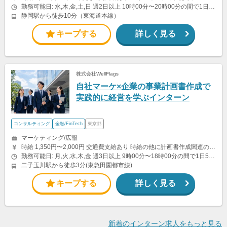
勤務可能日: 水,木,金,土,日 週2日以上 10時00分〜20時00分の間で1日4時間以上
静岡駅から徒歩10分（東海道本線）
キープする
詳しく見る
株式会社WellFlags
自社マーケ×企業の事業計画書作成で
実践的に経営を学ぶインターン
コンサルティング
金融/FinTech
東京都
マーケティング/広報
時給 1,350円〜2,000円 交通費支給あり 時給の他に計画書作成関連のインセンティブが発生する可能性あり
勤務可能日: 月,火,水,木,金 週3日以上 9時00分〜18時00分の間で1日5時間以上 平日勤務を基本とさせていただきます。
二子玉川駅から徒歩3分(東急田園都市線)
キープする
詳しく見る
新着のインターン求人をもっと見る