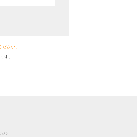
てください。
ます。
ガジン