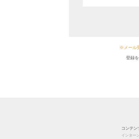
※メール受
登録を
コンテン
インター