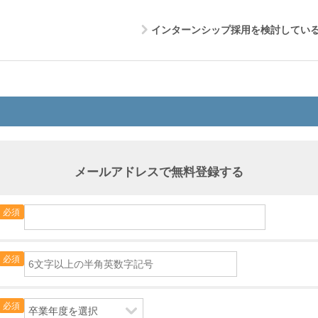
インターンシップ採用を検討してい
メールアドレスで無料登録する
必須
必須
必須