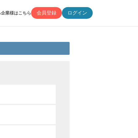
会員登録
ログイン
る企業様はこちら