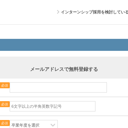
インターンシップ採用を検討してい
メールアドレスで無料登録する
必須
必須
必須