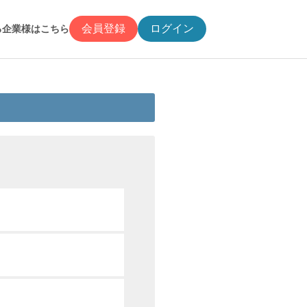
会員登録
ログイン
る企業様はこちら