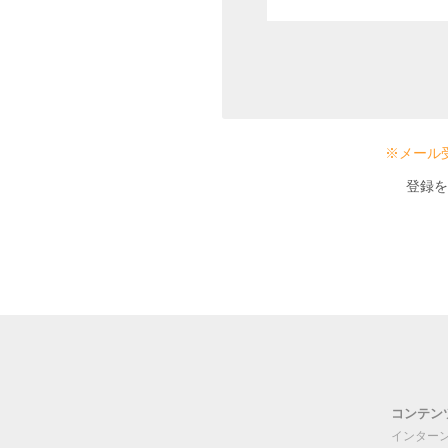
※メール受
登録を
コンテン
インター