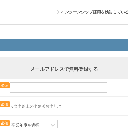
インターンシップ採用を検討してい
メールアドレスで無料登録する
必須
必須
必須