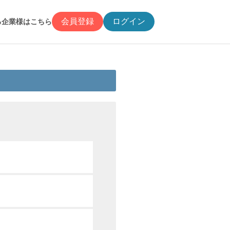
会員登録
ログイン
る企業様はこちら