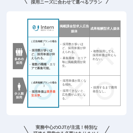
採用ニーズに合わせて選べるプラン
掲載課金型求人広告
成果報酬型求人媒体
媒体
( 広告掲載プランの場合
採用数が多いほ
)
ど、採用単価が抑
採用数が多いほ
複数採用しても、
えられる。
ど、採用単価が抑
採用単価は抑えら
えられる。
募集職種・エリア
れない。
毎に掲載費用が発
複数の職種・エリ
生。
アで募集可能。
採用単価が高くな
( 成果報酬プランの場合
る傾向。
)
採用するまで費用
採用できないと、
発生なし。
採用単価は
業界最
広告費がムダにな
安水準
。
る。
実務中心のOJTが主流！特別な