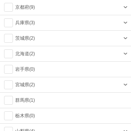
中央区(50)
大和市(0)
大阪市(39)
京都府(9)
品川区(30)
豊中市(3)
京都市(9)
兵庫県(3)
豊島区(14)
吹田市(1)
神戸市(1)
茨城県(2)
目黒区(14)
つくば市(1)
北海道(2)
文京区(13)
札幌市(1)
岩手県(0)
世田谷区(7)
宮城県(2)
台東区(5)
仙台市(2)
群馬県(1)
立川市(4)
栃木県(0)
杉並区(2)