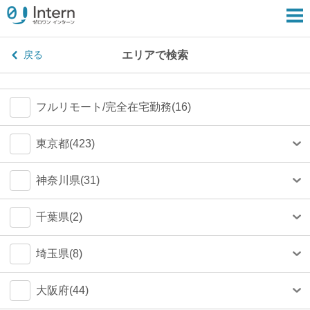
エリアで検索
戻る
フルリモート/完全在宅勤務(16)
東京都(423)
港区(79)
神奈川県(31)
渋谷区(75)
横浜市(23)
千葉県(2)
新宿区(67)
川崎市(4)
船橋市(0)
埼玉県(8)
千代田区(54)
鎌倉市(1)
千葉市(0)
さいたま市(4)
大阪府(44)