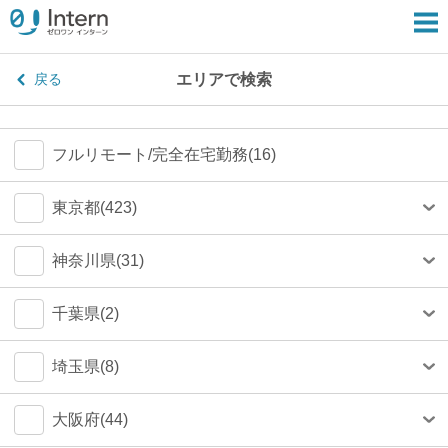
エリアで検索
戻る
フルリモート/完全在宅勤務(16)
東京都(423)
港区(79)
神奈川県(31)
渋谷区(75)
横浜市(23)
千葉県(2)
新宿区(67)
川崎市(4)
船橋市(0)
埼玉県(8)
千代田区(54)
鎌倉市(1)
千葉市(0)
さいたま市(4)
大阪府(44)