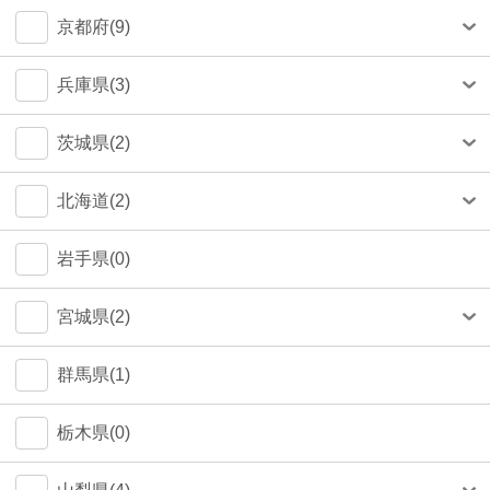
中央区(50)
大和市(0)
大阪市(39)
京都府(9)
品川区(30)
豊中市(3)
京都市(9)
兵庫県(3)
豊島区(14)
吹田市(1)
神戸市(1)
茨城県(2)
目黒区(14)
つくば市(1)
北海道(2)
文京区(13)
札幌市(1)
岩手県(0)
世田谷区(7)
宮城県(2)
台東区(5)
仙台市(2)
群馬県(1)
立川市(4)
栃木県(0)
杉並区(2)