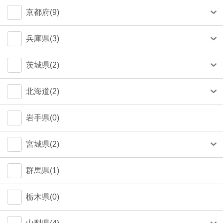
中央区(50)
大和市(0)
大阪市(39)
京都府(9)
品川区(33)
豊中市(3)
京都市(9)
兵庫県(3)
豊島区(14)
吹田市(1)
神戸市(1)
茨城県(2)
目黒区(14)
つくば市(1)
北海道(2)
文京区(12)
札幌市(1)
岩手県(0)
世田谷区(6)
宮城県(2)
台東区(5)
仙台市(2)
群馬県(1)
立川市(4)
栃木県(0)
杉並区(2)