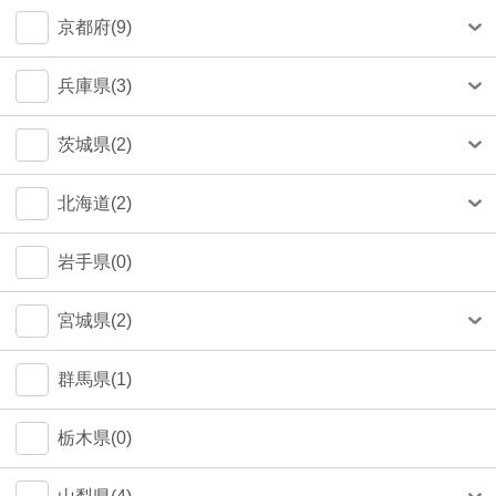
中央区(50)
大和市(0)
大阪市(39)
京都府(9)
品川区(33)
豊中市(3)
京都市(9)
兵庫県(3)
豊島区(14)
吹田市(1)
神戸市(1)
茨城県(2)
目黒区(14)
つくば市(1)
北海道(2)
文京区(12)
札幌市(1)
岩手県(0)
世田谷区(6)
宮城県(2)
台東区(5)
仙台市(2)
群馬県(1)
立川市(4)
栃木県(0)
杉並区(2)