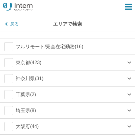
エリアで検索
戻る
フルリモート/完全在宅勤務(16)
東京都(423)
港区(79)
神奈川県(31)
渋谷区(75)
横浜市(23)
千葉県(2)
新宿区(67)
川崎市(4)
船橋市(0)
埼玉県(8)
千代田区(54)
鎌倉市(1)
千葉市(0)
さいたま市(4)
大阪府(44)