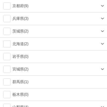
中央区(50)
大和市(0)
大阪市(39)
京都府(9)
品川区(30)
豊中市(3)
京都市(9)
兵庫県(3)
豊島区(14)
吹田市(1)
神戸市(1)
茨城県(2)
目黒区(14)
つくば市(1)
北海道(2)
文京区(13)
札幌市(1)
岩手県(0)
世田谷区(7)
宮城県(2)
台東区(5)
仙台市(2)
群馬県(1)
立川市(4)
栃木県(0)
杉並区(2)