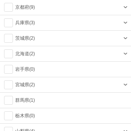
中央区(50)
大和市(0)
大阪市(39)
京都府(9)
品川区(30)
豊中市(3)
京都市(9)
兵庫県(3)
豊島区(14)
吹田市(1)
神戸市(1)
茨城県(2)
目黒区(14)
つくば市(1)
北海道(2)
文京区(12)
札幌市(1)
岩手県(0)
世田谷区(7)
宮城県(2)
台東区(5)
仙台市(2)
群馬県(1)
立川市(4)
栃木県(0)
杉並区(2)