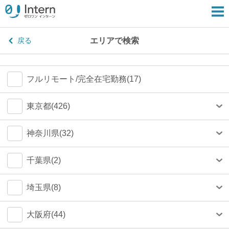
エリアで検索
戻る
フルリモート/完全在宅勤務(17)
東京都(426)
港区(80)
神奈川県(32)
渋谷区(77)
横浜市(24)
千葉県(2)
新宿区(67)
川崎市(4)
船橋市(0)
埼玉県(8)
千代田区(55)
鎌倉市(1)
千葉市(0)
さいたま市(4)
大阪府(44)