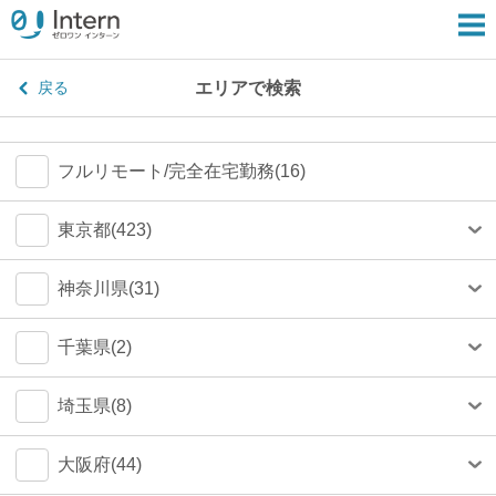
エリアで検索
戻る
フルリモート/完全在宅勤務(16)
東京都(423)
港区(79)
神奈川県(31)
渋谷区(75)
横浜市(23)
千葉県(2)
新宿区(67)
川崎市(4)
船橋市(0)
埼玉県(8)
千代田区(54)
鎌倉市(1)
千葉市(0)
さいたま市(4)
大阪府(44)