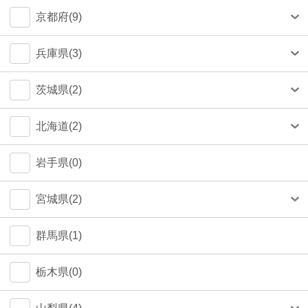
中央区(50)
大和市(0)
大阪市(39)
京都府(9)
品川区(30)
豊中市(3)
京都市(9)
兵庫県(3)
豊島区(14)
吹田市(1)
神戸市(1)
茨城県(2)
目黒区(14)
つくば市(1)
北海道(2)
文京区(13)
札幌市(1)
岩手県(0)
世田谷区(7)
宮城県(2)
台東区(5)
仙台市(2)
群馬県(1)
立川市(4)
栃木県(0)
杉並区(2)