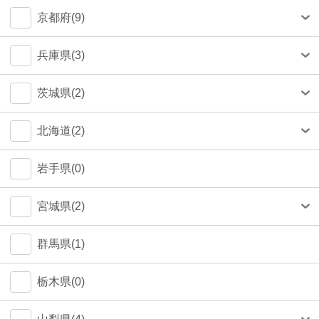
中央区(50)
大和市(0)
大阪市(39)
京都府(9)
品川区(30)
豊中市(3)
京都市(9)
兵庫県(3)
豊島区(14)
吹田市(1)
神戸市(1)
茨城県(2)
目黒区(14)
つくば市(1)
北海道(2)
文京区(12)
札幌市(1)
岩手県(0)
世田谷区(7)
宮城県(2)
台東区(5)
仙台市(2)
群馬県(1)
立川市(4)
栃木県(0)
杉並区(2)