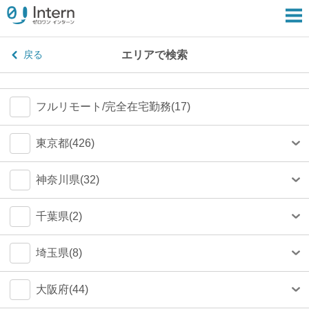
エリアで検索
戻る
フルリモート/完全在宅勤務(17)
東京都(426)
港区(80)
神奈川県(32)
渋谷区(77)
横浜市(24)
千葉県(2)
新宿区(67)
川崎市(4)
船橋市(0)
埼玉県(8)
千代田区(55)
鎌倉市(1)
千葉市(0)
さいたま市(4)
大阪府(44)