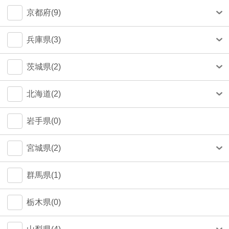
中央区(50)
大和市(0)
大阪市(39)
京都府(9)
品川区(30)
豊中市(3)
京都市(9)
兵庫県(3)
豊島区(14)
吹田市(1)
神戸市(1)
茨城県(2)
目黒区(14)
つくば市(1)
北海道(2)
文京区(13)
札幌市(1)
岩手県(0)
世田谷区(7)
宮城県(2)
台東区(5)
仙台市(2)
群馬県(1)
立川市(4)
栃木県(0)
杉並区(2)