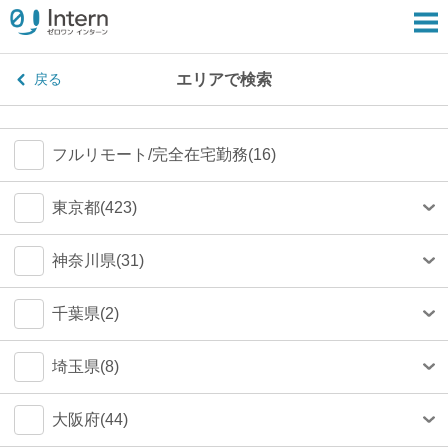
エリアで検索
戻る
フルリモート/完全在宅勤務(16)
東京都(423)
港区(79)
神奈川県(31)
渋谷区(75)
横浜市(23)
千葉県(2)
新宿区(67)
川崎市(4)
船橋市(0)
埼玉県(8)
千代田区(54)
鎌倉市(1)
千葉市(0)
さいたま市(4)
大阪府(44)