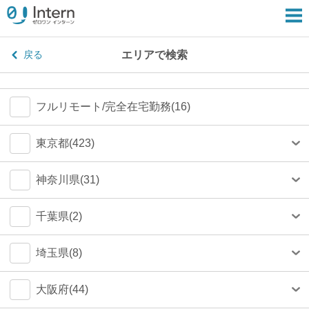
エリアで検索
戻る
フルリモート/完全在宅勤務(16)
東京都(423)
港区(79)
神奈川県(31)
渋谷区(75)
横浜市(23)
千葉県(2)
新宿区(67)
川崎市(4)
船橋市(0)
埼玉県(8)
千代田区(54)
鎌倉市(1)
千葉市(0)
さいたま市(4)
大阪府(44)