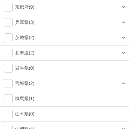
中央区(50)
大和市(0)
大阪市(39)
京都府(9)
品川区(30)
豊中市(3)
京都市(9)
兵庫県(3)
豊島区(14)
吹田市(1)
神戸市(1)
茨城県(2)
目黒区(14)
つくば市(1)
北海道(2)
文京区(13)
札幌市(1)
岩手県(0)
世田谷区(7)
宮城県(2)
台東区(5)
仙台市(2)
群馬県(1)
立川市(4)
栃木県(0)
杉並区(2)