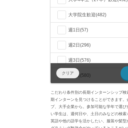
大学院生歓迎(482)
週1日(57)
週2日(296)
週3日(576)
クリア
週4日(580)
週5日〜(582)
こだわり条件別の長期インターンシップ検
期インターンを見つけることができます。
土日OK(258)
プ、大手企業から。参加可能な学年で選び
い学生は、週何日や、土日のみなどの検索
少数精鋭(131)
英語や他の語学を活かしたい、服装や髪型