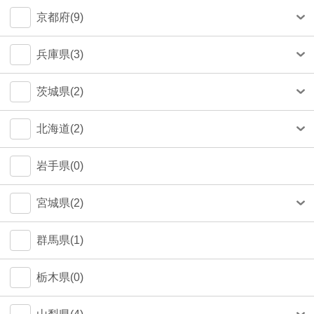
中央区(50)
大和市(0)
大阪市(39)
京都府(9)
品川区(30)
豊中市(3)
京都市(9)
兵庫県(3)
豊島区(14)
吹田市(1)
神戸市(1)
茨城県(2)
目黒区(14)
つくば市(1)
北海道(2)
文京区(13)
札幌市(1)
岩手県(0)
世田谷区(7)
宮城県(2)
台東区(5)
仙台市(2)
群馬県(1)
立川市(4)
栃木県(0)
杉並区(2)