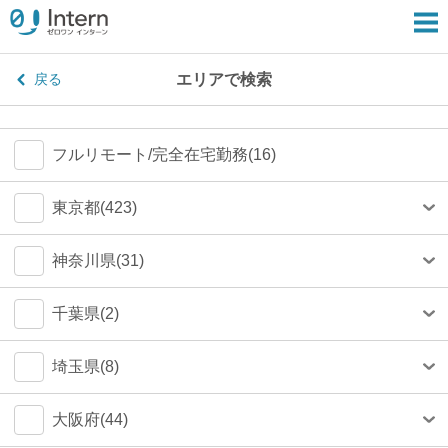
エリアで検索
戻る
フルリモート/完全在宅勤務(16)
東京都(423)
港区(79)
神奈川県(31)
渋谷区(75)
横浜市(23)
千葉県(2)
新宿区(67)
川崎市(4)
船橋市(0)
埼玉県(8)
千代田区(54)
鎌倉市(1)
千葉市(0)
さいたま市(4)
大阪府(44)