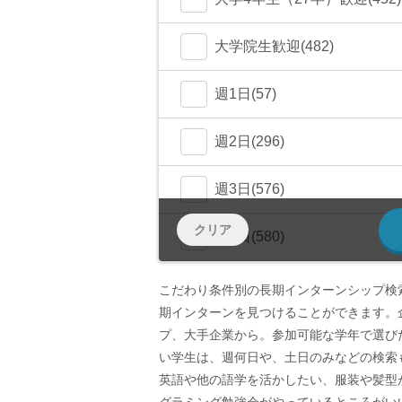
大学院生歓迎(482)
週1日(57)
週2日(296)
週3日(576)
クリア
週4日(580)
週5日〜(582)
こだわり条件別の長期インターンシップ検
期インターンを見つけることができます。
土日OK(258)
プ、大手企業から。参加可能な学年で選び
い学生は、週何日や、土日のみなどの検索
少数精鋭(131)
英語や他の語学を活かしたい、服装や髪型