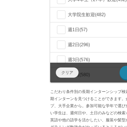
大学院生歓迎(482)
週1日(57)
週2日(296)
週3日(576)
クリア
週4日(580)
週5日〜(582)
こだわり条件別の長期インターンシップ検
期インターンを見つけることができます。
土日OK(258)
プ、大手企業から。参加可能な学年で選び
い学生は、週何日や、土日のみなどの検索
少数精鋭(131)
英語や他の語学を活かしたい、服装や髪型