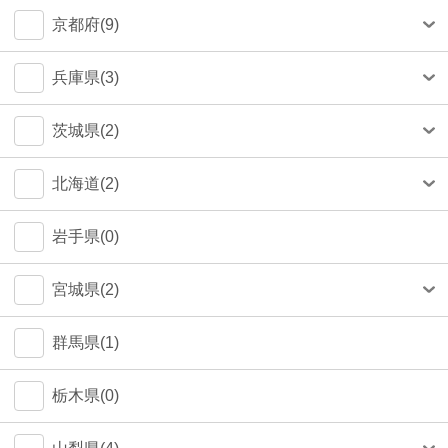
中央区(50)
大和市(0)
大阪市(39)
京都府(9)
品川区(30)
豊中市(3)
京都市(9)
兵庫県(3)
豊島区(14)
吹田市(1)
神戸市(1)
茨城県(2)
目黒区(14)
つくば市(1)
北海道(2)
文京区(12)
札幌市(1)
岩手県(0)
世田谷区(7)
宮城県(2)
台東区(5)
仙台市(2)
群馬県(1)
立川市(4)
栃木県(0)
杉並区(2)