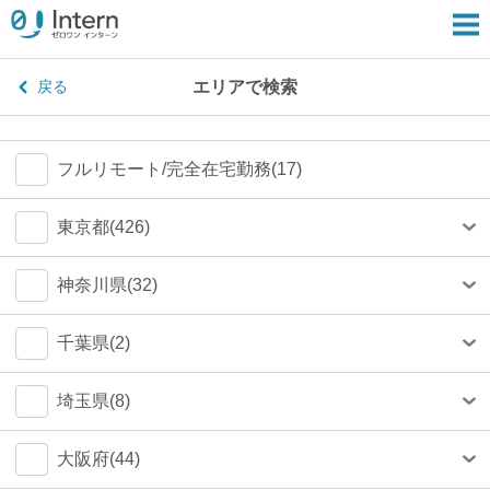
エリアで検索
戻る
フルリモート/完全在宅勤務(17)
東京都(426)
港区(80)
神奈川県(32)
渋谷区(77)
横浜市(24)
千葉県(2)
新宿区(67)
川崎市(4)
船橋市(0)
埼玉県(8)
千代田区(55)
鎌倉市(1)
千葉市(0)
さいたま市(4)
大阪府(44)