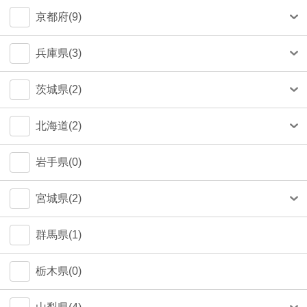
中央区(50)
大和市(0)
大阪市(39)
京都府(9)
品川区(30)
豊中市(3)
京都市(9)
兵庫県(3)
豊島区(14)
吹田市(1)
神戸市(1)
茨城県(2)
目黒区(14)
つくば市(1)
北海道(2)
文京区(13)
札幌市(1)
岩手県(0)
世田谷区(7)
宮城県(2)
台東区(5)
仙台市(2)
群馬県(1)
立川市(4)
栃木県(0)
杉並区(2)