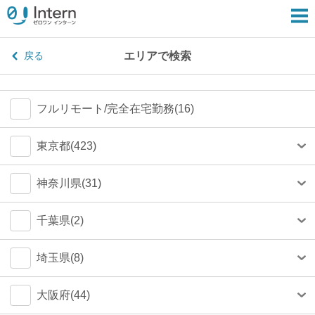
エリアで検索
戻る
フルリモート/完全在宅勤務(16)
東京都(423)
港区(79)
神奈川県(31)
渋谷区(75)
横浜市(23)
千葉県(2)
新宿区(67)
川崎市(4)
船橋市(0)
埼玉県(8)
千代田区(54)
鎌倉市(1)
千葉市(0)
さいたま市(4)
大阪府(44)