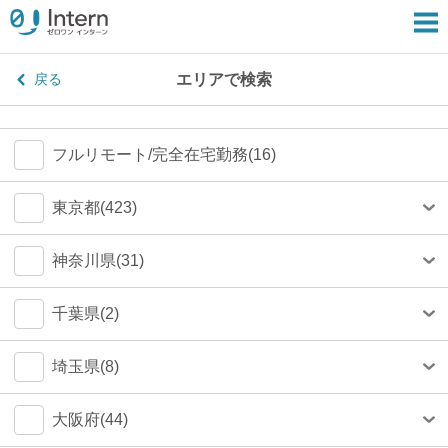
エリアで検索
戻る
フルリモート/完全在宅勤務(16)
東京都(423)
港区(79)
神奈川県(31)
渋谷区(75)
横浜市(23)
千葉県(2)
新宿区(67)
川崎市(4)
船橋市(0)
埼玉県(8)
千代田区(54)
鎌倉市(1)
千葉市(0)
さいたま市(4)
大阪府(44)