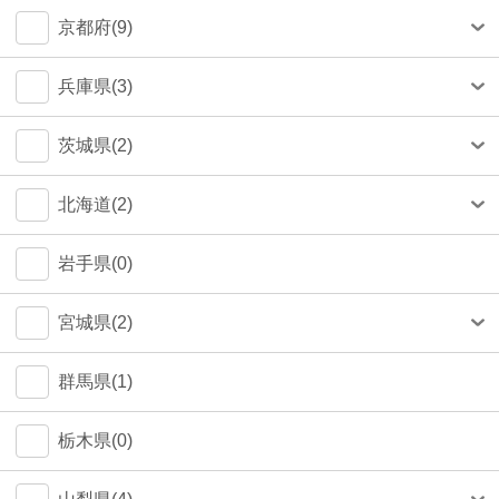
中央区(50)
大和市(0)
大阪市(39)
京都府(9)
品川区(30)
豊中市(3)
京都市(9)
兵庫県(3)
豊島区(14)
吹田市(1)
神戸市(1)
茨城県(2)
目黒区(14)
つくば市(1)
北海道(2)
文京区(13)
札幌市(1)
岩手県(0)
世田谷区(7)
宮城県(2)
台東区(5)
仙台市(2)
群馬県(1)
立川市(4)
栃木県(0)
杉並区(2)