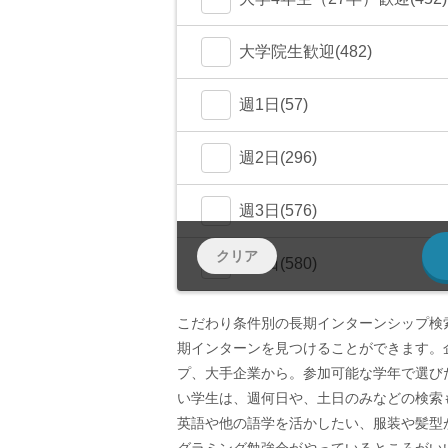
大学院生歓迎(482)
週1日(57)
週2日(296)
週3日(576)
クリア
週4日(580)
週5日〜(582)
こだわり条件別の長期インターンシップ検
期インターンを見つけることができます。
土日OK(258)
プ、大手企業から。参加可能な学年で選び
い学生は、週何日や、土日のみなどの検索
少数精鋭(131)
英語や他の語学を活かしたい、服装や髪型