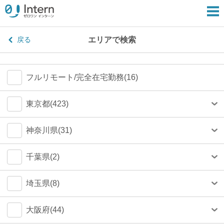
エリアで検索
戻る
フルリモート/完全在宅勤務(16)
東京都(423)
港区(79)
神奈川県(31)
渋谷区(75)
横浜市(23)
千葉県(2)
新宿区(67)
川崎市(4)
船橋市(0)
埼玉県(8)
千代田区(54)
鎌倉市(1)
千葉市(0)
さいたま市(4)
大阪府(44)