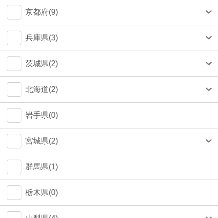
中央区(50)
大和市(0)
大阪市(39)
京都府(9)
品川区(30)
豊中市(3)
京都市(9)
兵庫県(3)
豊島区(14)
吹田市(1)
神戸市(1)
茨城県(2)
目黒区(14)
つくば市(1)
北海道(2)
文京区(13)
札幌市(1)
岩手県(0)
世田谷区(7)
宮城県(2)
台東区(5)
仙台市(2)
群馬県(1)
立川市(4)
栃木県(0)
杉並区(2)