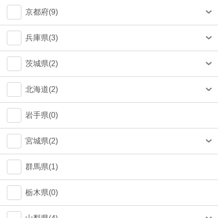
中央区(50)
大和市(0)
大阪市(39)
京都府(9)
品川区(33)
豊中市(3)
京都市(9)
兵庫県(3)
豊島区(14)
吹田市(1)
神戸市(1)
茨城県(2)
目黒区(14)
つくば市(1)
北海道(2)
文京区(12)
札幌市(1)
岩手県(0)
世田谷区(6)
宮城県(2)
台東区(5)
仙台市(2)
群馬県(1)
立川市(4)
栃木県(0)
杉並区(2)