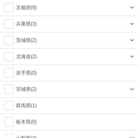
中央区(50)
大和市(0)
大阪市(39)
京都府(9)
品川区(33)
豊中市(3)
京都市(9)
兵庫県(3)
豊島区(14)
吹田市(1)
神戸市(1)
茨城県(2)
目黒区(14)
つくば市(1)
北海道(2)
文京区(12)
札幌市(1)
岩手県(0)
世田谷区(6)
宮城県(2)
台東区(5)
仙台市(2)
群馬県(1)
立川市(4)
栃木県(0)
杉並区(2)