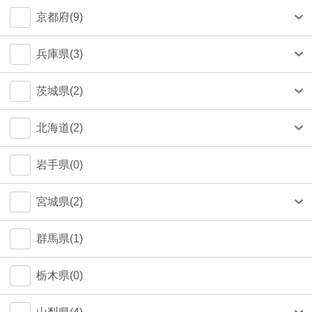
中央区(50)
大和市(0)
大阪市(39)
京都府(9)
品川区(33)
豊中市(3)
京都市(9)
兵庫県(3)
豊島区(14)
吹田市(1)
神戸市(1)
茨城県(2)
目黒区(14)
つくば市(1)
北海道(2)
文京区(12)
札幌市(1)
岩手県(0)
世田谷区(6)
宮城県(2)
台東区(5)
仙台市(2)
群馬県(1)
立川市(4)
栃木県(0)
杉並区(2)