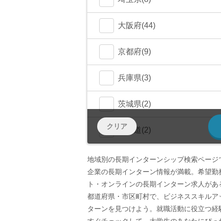
千代田区(54)
鎌倉市(1)
千葉市(0)
さいたま市(4)
大阪府(44)
中央区(50)
大和市(0)
大阪市(39)
京都府(9)
品川区(30)
豊中市(3)
京都市(9)
兵庫県(3)
豊島区(14)
吹田市(1)
神戸市(1)
茨城県(2)
目黒区(14)
クリア
つくば市(1)
北海道(2)
文京区(13)
札幌市(1)
岩手県(0)
地域別の長期インターンシップ検索ページ
企業の長期インターン情報が満載。希望勤
世田谷区(7)
宮城県(2)
ト・オンラインの長期インターン求人があ
都道府県・市区町村で、ビジネススキルア
台東区(5)
仙台市(2)
群馬県(1)
ターンを見つけよう。就職活動に役立つ経