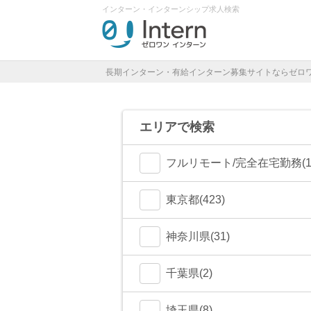
インターン・インターンシップ求人検索
長期インターン・有給インターン募集サイトならゼロ
エリアで検索
フルリモート/完全在宅勤務(1
東京都(423)
港区(79)
神奈川県(31)
渋谷区(75)
横浜市(23)
千葉県(2)
新宿区(67)
川崎市(4)
船橋市(0)
埼玉県(8)