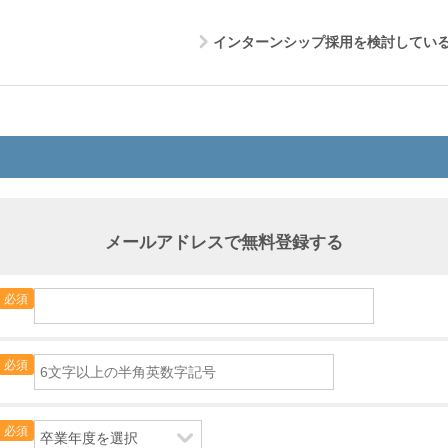
インターンシップ採用を検討してい
メールアドレスで無料登録する
必須
必須
必須