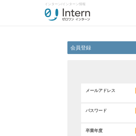
インターン/インターン情報
会員登録
メールアドレス
パスワード
卒業年度